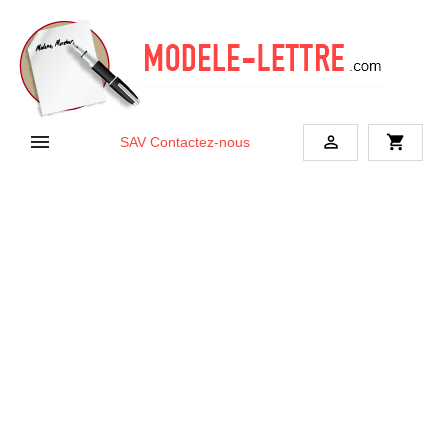


shopping_cart
SAV
Contactez-nous