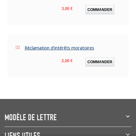
Prix
3,00 €
COMMANDER
Réclamation d'intérêts moratoires
Prix
2,00 €
COMMANDER
MODÈLE DE LETTRE
LIENS UTILES