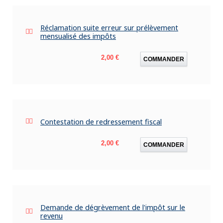
Réclamation suite erreur sur prélèvement
mensualisé des impôts
Prix
2,00 €
COMMANDER
Contestation de redressement fiscal
Prix
2,00 €
COMMANDER
Demande de dégrèvement de l'impôt sur le
revenu