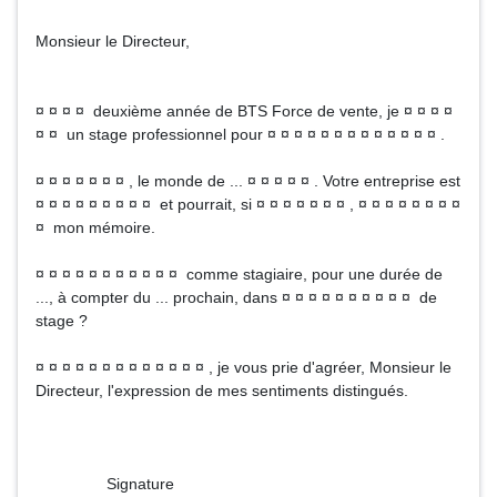
Monsieur le Directeur,
¤ ¤ ¤ ¤ deuxième année de BTS Force de vente, je ¤ ¤ ¤ ¤
¤ ¤ un stage professionnel pour ¤ ¤ ¤ ¤ ¤ ¤ ¤ ¤ ¤ ¤ ¤ ¤ ¤ .
¤ ¤ ¤ ¤ ¤ ¤ ¤ , le monde de ... ¤ ¤ ¤ ¤ ¤ . Votre entreprise est
¤ ¤ ¤ ¤ ¤ ¤ ¤ ¤ ¤ et pourrait, si ¤ ¤ ¤ ¤ ¤ ¤ ¤ , ¤ ¤ ¤ ¤ ¤ ¤ ¤ ¤
¤ mon mémoire.
¤ ¤ ¤ ¤ ¤ ¤ ¤ ¤ ¤ ¤ ¤ comme stagiaire, pour une durée de
..., à compter du ... prochain, dans ¤ ¤ ¤ ¤ ¤ ¤ ¤ ¤ ¤ ¤ de
stage ?
¤ ¤ ¤ ¤ ¤ ¤ ¤ ¤ ¤ ¤ ¤ ¤ ¤ , je vous prie d'agréer, Monsieur le
Directeur, l'expression de mes sentiments distingués.
Signature