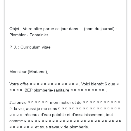
Objet : Votre offre parue ce jour dans ... (nom du journal) :
Plombier - Fontainier
P. J. : Curriculum vitae
Monsieur (Madame),
Votre offre ¤ ¤ ¤ ¤ ¤ ¤ ¤ ¤ ¤ ¤ ¤ ¤ ¤ ¤ . Voici bientôt 6 que ¤
¤ ¤ ¤ ¤ BEP plomberie-sanitaire ¤ ¤ ¤ ¤ ¤ ¤ ¤ ¤ ¤ ¤ .
J'ai envie ¤ ¤ ¤ ¤ ¤ ¤ mon métier et de ¤ ¤ ¤ ¤ ¤ ¤ ¤ ¤ ¤ ¤ ¤
¤ la vie, aussi je me sens ¤ ¤ ¤ ¤ ¤ ¤ ¤ ¤ ¤ ¤ ¤ ¤ ¤ ¤ ¤ ¤ ¤ ¤
¤ ¤ ¤ ¤ réseaux d'eau potable et d'assainissement, tout
comme ¤ ¤ ¤ ¤ ¤ ¤ ¤ ¤ ¤ ¤ ¤ ¤ ¤ ¤ ¤ ¤ ¤ ¤ ¤ ¤ ¤ ¤ ¤ ¤ ¤ ¤ ¤ ¤
¤ ¤ ¤ ¤ ¤ ¤ ¤ et tous travaux de plomberie.