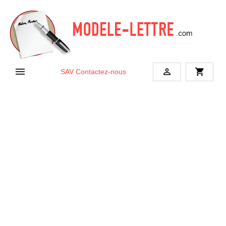


shopping_cart
SAV
Contactez-nous