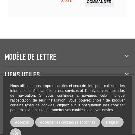
Prix
2,00 €
COMMANDER
MODÈLE DE LETTRE
LIENS UTILES
Nous utilisons nos propres cookies et ceux de tiers pour collecter des
NEWSLETTER
informations afin d'améliorer nos services et d'analyser vos habitudes
de navigation. Si vous continuez à naviguer, cela implique
l'acceptation de leur installation. Vous pouvez choisir de bloquer
certains types de cookies, cliquez sur "Configuration des cookies"
pour en savoir plus et paramétrer vos cookies selon vos envies.
Rejoignez-nous sur les réseaux !
Accepter
Accepter les cookies sélectionnés
Refuser