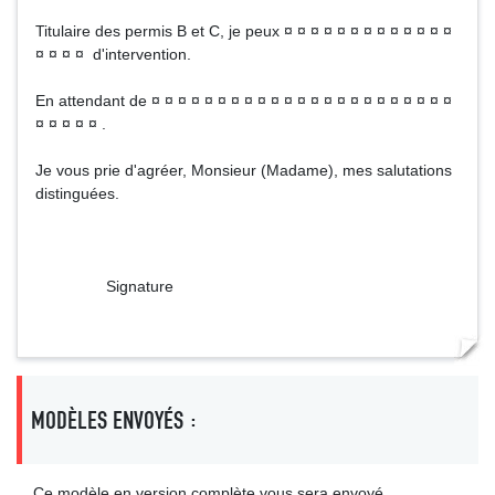
Titulaire des permis B et C, je peux ¤ ¤ ¤ ¤ ¤ ¤ ¤ ¤ ¤ ¤ ¤ ¤ ¤
¤ ¤ ¤ ¤ d'intervention.
En attendant de ¤ ¤ ¤ ¤ ¤ ¤ ¤ ¤ ¤ ¤ ¤ ¤ ¤ ¤ ¤ ¤ ¤ ¤ ¤ ¤ ¤ ¤ ¤
¤ ¤ ¤ ¤ ¤ .
Je vous prie d'agréer, Monsieur (Madame), mes salutations
distinguées.
Signature
MODÈLES ENVOYÉS :
Ce modèle en version complète vous sera envoyé