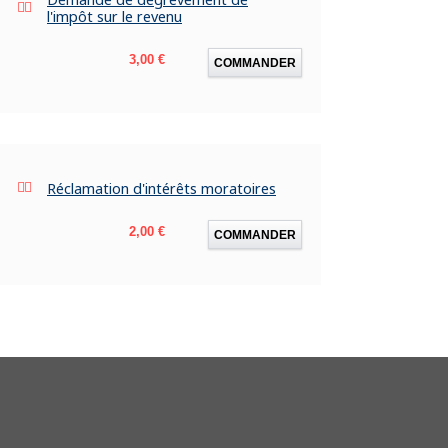
l'impôt sur le revenu
Prix
3,00 €
COMMANDER
Réclamation d'intérêts moratoires
Prix
2,00 €
COMMANDER