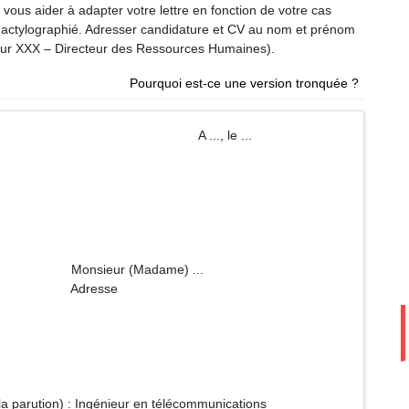
t vous aider à adapter votre lettre en fonction de votre cas
 dactylographié. Adresser candidature et CV au nom et prénom
sieur XXX – Directeur des Ressources Humaines).
Pourquoi est-ce une version tronquée ?
 ..., le ...
dame) ...
sse
 la parution) : Ingénieur en télécommunications