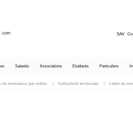
SAV
Co
ses
Salariés
Associations
Etudiants
Particuliers
I
s de motivation par métier
Collectivité territoriale
Lettre de mo