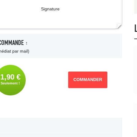
ture
COMMANDE :
édiat par mail)
1,90 €
COMMANDER
Seulement !