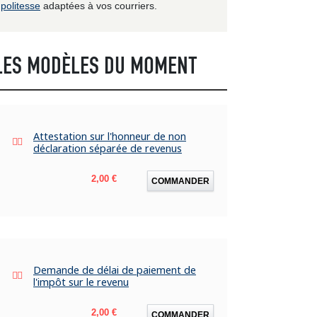
politesse
adaptées à vos courriers.
LES MODÈLES DU MOMENT
Attestation sur l'honneur de non
déclaration séparée de revenus
Prix
2,00 €
COMMANDER
Demande de délai de paiement de
l'impôt sur le revenu
Prix
2,00 €
COMMANDER