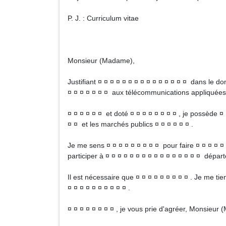
P. J. : Curriculum vitae
Monsieur (Madame),
Justifiant ¤ ¤ ¤ ¤ ¤ ¤ ¤ ¤ ¤ ¤ ¤ ¤ ¤ ¤ ¤ dans le do
¤ ¤ ¤ ¤ ¤ ¤ ¤ aux télécommunications appliquées 
¤ ¤ ¤ ¤ ¤ ¤ et doté ¤ ¤ ¤ ¤ ¤ ¤ ¤ ¤ , je possède ¤
¤ ¤ et les marchés publics ¤ ¤ ¤ ¤ ¤ ¤ .
Je me sens ¤ ¤ ¤ ¤ ¤ ¤ ¤ ¤ ¤ pour faire ¤ ¤ ¤ ¤ ¤ 
participer à ¤ ¤ ¤ ¤ ¤ ¤ ¤ ¤ ¤ ¤ ¤ ¤ ¤ ¤ ¤ ¤ dépar
Il est nécessaire que ¤ ¤ ¤ ¤ ¤ ¤ ¤ ¤ ¤ . Je me tie
¤ ¤ ¤ ¤ ¤ ¤ ¤ ¤ ¤ ¤ .
¤ ¤ ¤ ¤ ¤ ¤ ¤ ¤ , je vous prie d'agréer, Monsieur