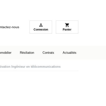

shopping_cart
ntactez-nous
Connexion
Panier
mmobilier
Résiliation
Contrats
Actualités
tivation Ingénieur en télécommunications