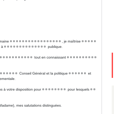
maine ¤ ¤ ¤ ¤ ¤ ¤ ¤ ¤ ¤ ¤ ¤ ¤ ¤ ¤ ¤ ¤ ¤ , je maîtrise ¤ ¤ ¤ ¤ ¤
à ¤ ¤ ¤ ¤ ¤ ¤ ¤ ¤ ¤ ¤ ¤ ¤ ¤ ¤ publique.
 ¤ ¤ ¤ ¤ ¤ ¤ ¤ ¤ ¤ ¤ ¤ tout en connaissant ¤ ¤ ¤ ¤ ¤ ¤ ¤ ¤ ¤ ¤
¤ ¤ ¤ ¤ ¤ ¤ Conseil Général et la politique ¤ ¤ ¤ ¤ ¤ ¤ et
tementale.
ns à votre disposition pour ¤ ¤ ¤ ¤ ¤ ¤ ¤ ¤ pour lesquels ¤ ¤
 (Madame), mes salutations distinguées.