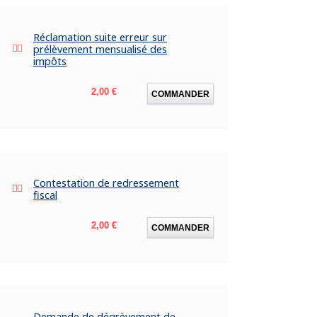
Réclamation suite erreur sur
prélèvement mensualisé des
impôts
Prix
2,00 €
COMMANDER
Contestation de redressement
fiscal
Prix
2,00 €
COMMANDER
Demande de dégrèvement de