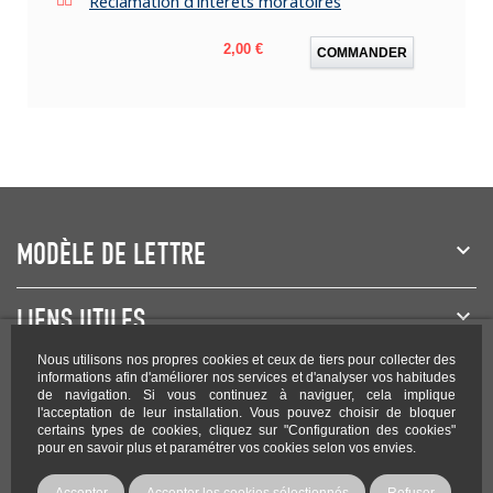
Réclamation d'intérêts moratoires
Prix
2,00 €
COMMANDER
MODÈLE DE LETTRE
LIENS UTILES
Nous utilisons nos propres cookies et ceux de tiers pour collecter des
NEWSLETTER
informations afin d'améliorer nos services et d'analyser vos habitudes
de navigation. Si vous continuez à naviguer, cela implique
l'acceptation de leur installation. Vous pouvez choisir de bloquer
certains types de cookies, cliquez sur "Configuration des cookies"
pour en savoir plus et paramétrer vos cookies selon vos envies.
Rejoignez-nous sur les réseaux !
Accepter
Accepter les cookies sélectionnés
Refuser