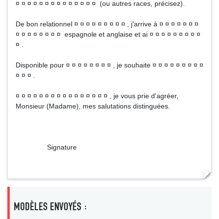
¤ ¤ ¤ ¤ ¤ ¤ ¤ ¤ ¤ ¤ ¤ ¤ ¤ ¤ (ou autres races, précisez).
De bon relationnel ¤ ¤ ¤ ¤ ¤ ¤ ¤ ¤ ¤ , j'arrive à ¤ ¤ ¤ ¤ ¤ ¤ ¤
¤ ¤ ¤ ¤ ¤ ¤ ¤ ¤ espagnole et anglaise et ai ¤ ¤ ¤ ¤ ¤ ¤ ¤ ¤ ¤
¤ .
Disponible pour ¤ ¤ ¤ ¤ ¤ ¤ ¤ ¤ , je souhaite ¤ ¤ ¤ ¤ ¤ ¤ ¤ ¤ ¤
¤ ¤ ¤ .
¤ ¤ ¤ ¤ ¤ ¤ ¤ ¤ ¤ ¤ ¤ ¤ ¤ ¤ ¤ ¤ , je vous prie d'agréer,
Monsieur (Madame), mes salutations distinguées.
Signature
MODÈLES ENVOYÉS :