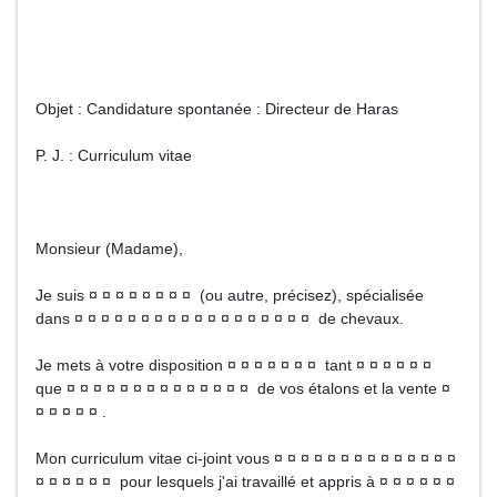
Objet : Candidature spontanée : Directeur de Haras
P. J. : Curriculum vitae
Monsieur (Madame),
Je suis ¤ ¤ ¤ ¤ ¤ ¤ ¤ ¤ (ou autre, précisez), spécialisée
dans ¤ ¤ ¤ ¤ ¤ ¤ ¤ ¤ ¤ ¤ ¤ ¤ ¤ ¤ ¤ ¤ ¤ ¤ de chevaux.
Je mets à votre disposition ¤ ¤ ¤ ¤ ¤ ¤ ¤ tant ¤ ¤ ¤ ¤ ¤ ¤
que ¤ ¤ ¤ ¤ ¤ ¤ ¤ ¤ ¤ ¤ ¤ ¤ ¤ ¤ de vos étalons et la vente ¤
¤ ¤ ¤ ¤ ¤ .
Mon curriculum vitae ci-joint vous ¤ ¤ ¤ ¤ ¤ ¤ ¤ ¤ ¤ ¤ ¤ ¤ ¤ ¤
¤ ¤ ¤ ¤ ¤ ¤ pour lesquels j'ai travaillé et appris à ¤ ¤ ¤ ¤ ¤ ¤