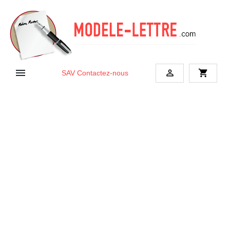


shopping_cart
SAV
Contactez-nous