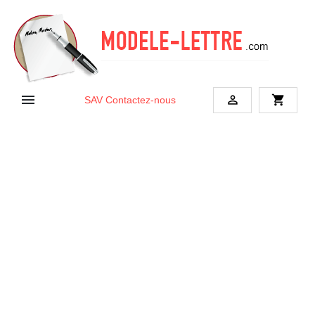


shopping_cart
SAV
Contactez-nous