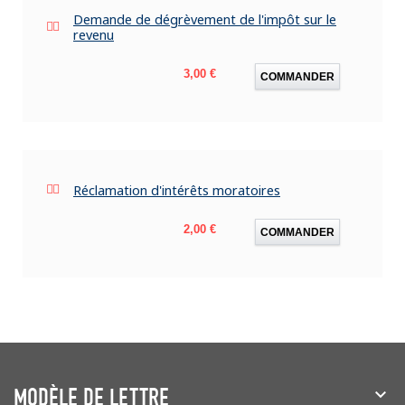
Demande de dégrèvement de l'impôt sur le
revenu
Prix
3,00 €
COMMANDER
Réclamation d'intérêts moratoires
Prix
2,00 €
COMMANDER
MODÈLE DE LETTRE