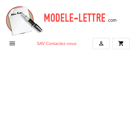


shopping_cart
SAV
Contactez-nous