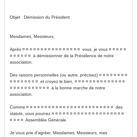
Objet : Démission du Président
Mesdames, Messieurs,
Après ¤ ¤ ¤ ¤ ¤ ¤ ¤ ¤ ¤ ¤ ¤ ¤ ¤ ¤ ¤ ¤ vous, je vous ¤ ¤ ¤ ¤ ¤
¤ ¤ ¤ ¤ ¤ ¤ à démissionner de la Présidence de notre
association.
Des raisons personnelles (ou autre, précisez) ¤ ¤ ¤ ¤ ¤ ¤ ¤ ¤
¤ ¤ ¤ ¤ ¤ ¤ ¤ ¤ et croyez le bien, ¤ ¤ ¤ ¤ ¤ ¤ ¤ ¤ ¤ ¤ ¤ ¤ ¤ ¤
¤ ¤ ¤ ¤ ¤ ¤ ¤ ¤ ¤ ¤ ¤ à la bonne marche de notre
association.
Comme ¤ ¤ ¤ ¤ ¤ ¤ ¤ ¤ ¤ ¤ ¤ ¤ ¤ ¤ ¤ ¤ ¤ ¤ ¤ ¤ ¤ ¤ ¤ ¤ des
statuts, vous pourrez ¤ ¤ ¤ ¤ ¤ ¤ ¤ ¤ ¤ ¤ ¤ ¤ ¤ ¤ ¤ ¤ ¤ ¤ ¤ ¤
¤ ¤ ¤ ¤ Assemblée Générale.
Je vous prie d'agréer, Mesdames, Messieurs, mes