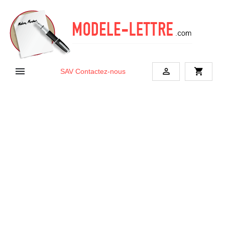


shopping_cart
SAV
Contactez-nous