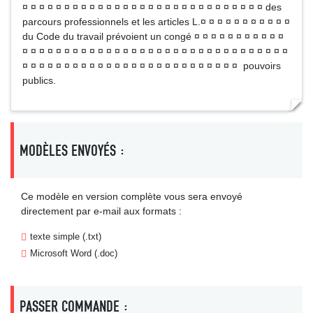
¤ ¤ ¤ ¤ ¤ ¤ ¤ ¤ ¤ ¤ ¤ ¤ ¤ ¤ ¤ ¤ ¤ ¤ ¤ ¤ ¤ ¤ ¤ ¤ ¤ ¤ ¤ ¤ ¤ des
parcours professionnels et les articles L.¤ ¤ ¤ ¤ ¤ ¤ ¤ ¤ ¤ ¤ ¤
du Code du travail prévoient un congé ¤ ¤ ¤ ¤ ¤ ¤ ¤ ¤ ¤ ¤ ¤
¤ ¤ ¤ ¤ ¤ ¤ ¤ ¤ ¤ ¤ ¤ ¤ ¤ ¤ ¤ ¤ ¤ ¤ ¤ ¤ ¤ ¤ ¤ ¤ ¤ ¤ ¤ ¤ ¤ ¤ ¤ ¤
¤ ¤ ¤ ¤ ¤ ¤ ¤ ¤ ¤ ¤ ¤ ¤ ¤ ¤ ¤ ¤ ¤ ¤ ¤ ¤ ¤ ¤ ¤ ¤ ¤ ¤ pouvoirs
publics.
MODÈLES ENVOYÉS :
Ce modèle en version complète vous sera envoyé
directement par e-mail aux formats :
texte simple (.txt)
Microsoft Word (.doc)
PASSER COMMANDE :