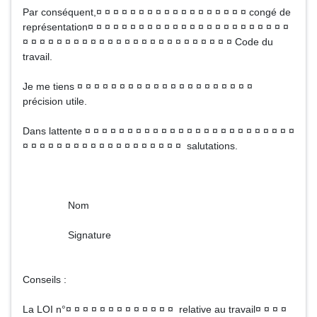
Par conséquent,¤ ¤ ¤ ¤ ¤ ¤ ¤ ¤ ¤ ¤ ¤ ¤ ¤ ¤ ¤ ¤ ¤ ¤ congé de
représentation¤ ¤ ¤ ¤ ¤ ¤ ¤ ¤ ¤ ¤ ¤ ¤ ¤ ¤ ¤ ¤ ¤ ¤ ¤ ¤ ¤ ¤ ¤ ¤
¤ ¤ ¤ ¤ ¤ ¤ ¤ ¤ ¤ ¤ ¤ ¤ ¤ ¤ ¤ ¤ ¤ ¤ ¤ ¤ ¤ ¤ ¤ ¤ ¤ Code du
travail.
Je me tiens ¤ ¤ ¤ ¤ ¤ ¤ ¤ ¤ ¤ ¤ ¤ ¤ ¤ ¤ ¤ ¤ ¤ ¤ ¤ ¤ ¤
précision utile.
Dans lattente ¤ ¤ ¤ ¤ ¤ ¤ ¤ ¤ ¤ ¤ ¤ ¤ ¤ ¤ ¤ ¤ ¤ ¤ ¤ ¤ ¤ ¤ ¤ ¤ ¤
¤ ¤ ¤ ¤ ¤ ¤ ¤ ¤ ¤ ¤ ¤ ¤ ¤ ¤ ¤ ¤ ¤ ¤ ¤ salutations.
Nom
Signature
Conseils :
La LOI n°¤ ¤ ¤ ¤ ¤ ¤ ¤ ¤ ¤ ¤ ¤ ¤ ¤ relative au travail¤ ¤ ¤ ¤