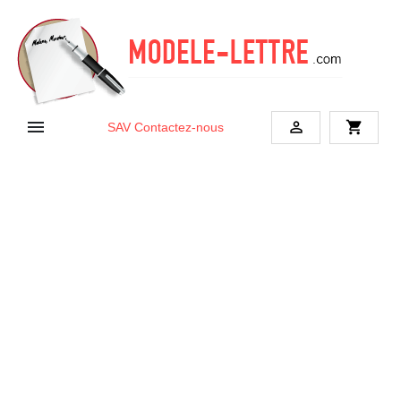


shopping_cart
SAV
Contactez-nous