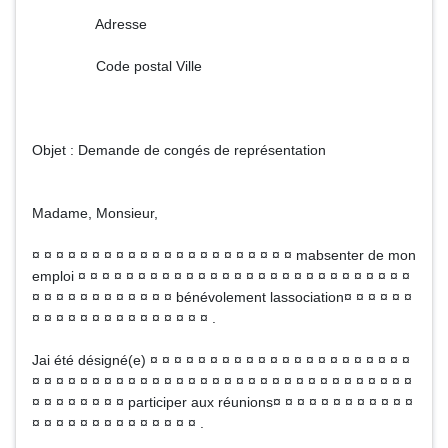
Adresse
Code postal Ville
Objet : Demande de congés de représentation
Madame, Monsieur,
¤ ¤ ¤ ¤ ¤ ¤ ¤ ¤ ¤ ¤ ¤ ¤ ¤ ¤ ¤ ¤ ¤ ¤ ¤ ¤ ¤ ¤ mabsenter de mon
emploi ¤ ¤ ¤ ¤ ¤ ¤ ¤ ¤ ¤ ¤ ¤ ¤ ¤ ¤ ¤ ¤ ¤ ¤ ¤ ¤ ¤ ¤ ¤ ¤ ¤ ¤ ¤ ¤
¤ ¤ ¤ ¤ ¤ ¤ ¤ ¤ ¤ ¤ ¤ ¤ bénévolement lassociation¤ ¤ ¤ ¤ ¤ ¤
¤ ¤ ¤ ¤ ¤ ¤ ¤ ¤ ¤ ¤ ¤ ¤ ¤ ¤ ¤ .
Jai été désigné(e) ¤ ¤ ¤ ¤ ¤ ¤ ¤ ¤ ¤ ¤ ¤ ¤ ¤ ¤ ¤ ¤ ¤ ¤ ¤ ¤ ¤ ¤
¤ ¤ ¤ ¤ ¤ ¤ ¤ ¤ ¤ ¤ ¤ ¤ ¤ ¤ ¤ ¤ ¤ ¤ ¤ ¤ ¤ ¤ ¤ ¤ ¤ ¤ ¤ ¤ ¤ ¤ ¤ ¤
¤ ¤ ¤ ¤ ¤ ¤ ¤ ¤ participer aux réunions¤ ¤ ¤ ¤ ¤ ¤ ¤ ¤ ¤ ¤ ¤ ¤
¤ ¤ ¤ ¤ ¤ ¤ ¤ ¤ ¤ ¤ ¤ ¤ ¤ ¤ .