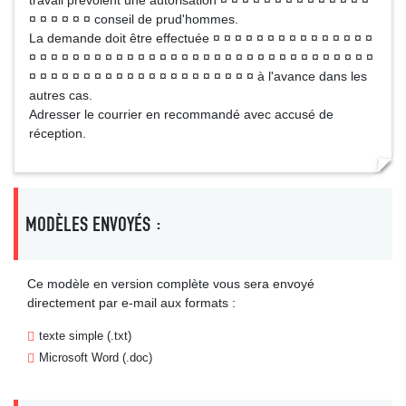
travail prévoient une autorisation ¤ ¤ ¤ ¤ ¤ ¤ ¤ ¤ ¤ ¤ ¤ ¤ ¤ ¤
¤ ¤ ¤ ¤ ¤ ¤ conseil de prud'hommes.
La demande doit être effectuée ¤ ¤ ¤ ¤ ¤ ¤ ¤ ¤ ¤ ¤ ¤ ¤ ¤ ¤ ¤
¤ ¤ ¤ ¤ ¤ ¤ ¤ ¤ ¤ ¤ ¤ ¤ ¤ ¤ ¤ ¤ ¤ ¤ ¤ ¤ ¤ ¤ ¤ ¤ ¤ ¤ ¤ ¤ ¤ ¤ ¤ ¤
¤ ¤ ¤ ¤ ¤ ¤ ¤ ¤ ¤ ¤ ¤ ¤ ¤ ¤ ¤ ¤ ¤ ¤ ¤ ¤ ¤ à l'avance dans les
autres cas.
Adresser le courrier en recommandé avec accusé de
réception.
MODÈLES ENVOYÉS :
Ce modèle en version complète vous sera envoyé
directement par e-mail aux formats :
texte simple (.txt)
Microsoft Word (.doc)