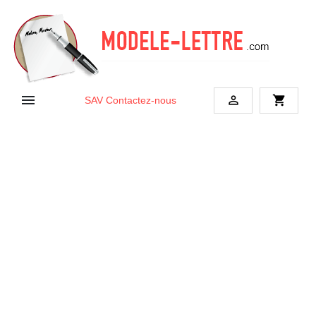


shopping_cart
SAV
Contactez-nous