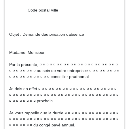
Code postal Ville
Objet : Demande dautorisation dabsence
Madame, Monsieur,
Par la présente, ¤ ¤ ¤ ¤ ¤ ¤ ¤ ¤ ¤ ¤ ¤ ¤ ¤ ¤ ¤ ¤ ¤ ¤ ¤ ¤ ¤ ¤ ¤
¤ ¤ ¤ ¤ ¤ ¤ ¤ ¤ au sein de votre entreprise¤ ¤ ¤ ¤ ¤ ¤ ¤ ¤ ¤ ¤
¤ ¤ ¤ ¤ ¤ ¤ ¤ ¤ ¤ ¤ ¤ ¤ conseiller prudhomal.
Je dois en effet ¤ ¤ ¤ ¤ ¤ ¤ ¤ ¤ ¤ ¤ ¤ ¤ ¤ ¤ ¤ ¤ ¤ ¤ ¤ ¤ ¤ ¤ ¤
¤ ¤ ¤ ¤ ¤ ¤ ¤ ¤ ¤ ¤ ¤ ¤ ¤ ¤ ¤ ¤ ¤ ¤ ¤ ¤ ¤ ¤ ¤ ¤ ¤ ¤ ¤ ¤ ¤ ¤ ¤ ¤
¤ ¤ ¤ ¤ ¤ ¤ ¤ ¤ prochain.
Je vous rappelle que la durée ¤ ¤ ¤ ¤ ¤ ¤ ¤ ¤ ¤ ¤ ¤ ¤ ¤ ¤ ¤ ¤
¤ ¤ ¤ ¤ ¤ ¤ ¤ ¤ ¤ ¤ ¤ ¤ ¤ ¤ ¤ ¤ ¤ ¤ ¤ ¤ ¤ ¤ ¤ ¤ ¤ ¤ ¤ ¤ ¤ ¤ ¤ ¤
¤ ¤ ¤ ¤ ¤ ¤ ¤ du congé payé annuel.