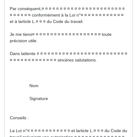
Par conséquent,¤ ¤ ¤ ¤ ¤ ¤ ¤ ¤ ¤ ¤ ¤ ¤ ¤ ¤ ¤ ¤ ¤ ¤ ¤ ¤ ¤ ¤ ¤
¤ ¤ ¤ ¤ ¤ ¤ conformément à la Loi n°¤ ¤ ¤ ¤ ¤ ¤ ¤ ¤ ¤ ¤ ¤ ¤
et à larticle L.¤ ¤ ¤ du Code du travail.
Je me tiens¤ ¤ ¤ ¤ ¤ ¤ ¤ ¤ ¤ ¤ ¤ ¤ ¤ ¤ ¤ ¤ ¤ ¤ ¤ toute
précision utile.
Dans lattente ¤ ¤ ¤ ¤ ¤ ¤ ¤ ¤ ¤ ¤ ¤ ¤ ¤ ¤ ¤ ¤ ¤ ¤ ¤ ¤ ¤ ¤ ¤ ¤ ¤
¤ ¤ ¤ ¤ ¤ ¤ ¤ ¤ ¤ ¤ ¤ ¤ ¤ sincères salutations.
Nom
Signature
Conseils :
La Loi n°¤ ¤ ¤ ¤ ¤ ¤ ¤ ¤ ¤ ¤ ¤ ¤ et larticle L.¤ ¤ ¤ du Code du