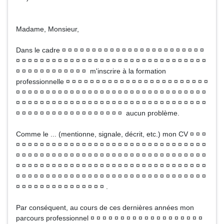
Madame, Monsieur,
Dans le cadre ¤ ¤ ¤ ¤ ¤ ¤ ¤ ¤ ¤ ¤ ¤ ¤ ¤ ¤ ¤ ¤ ¤ ¤ ¤ ¤ ¤ ¤ ¤ ¤
¤ ¤ ¤ ¤ ¤ ¤ ¤ ¤ ¤ ¤ ¤ ¤ ¤ ¤ ¤ ¤ ¤ ¤ ¤ ¤ ¤ ¤ ¤ ¤ ¤ ¤ ¤ ¤ ¤ ¤ ¤ ¤
¤ ¤ ¤ ¤ ¤ ¤ ¤ ¤ ¤ ¤ ¤ ¤ m'inscrire à la formation
professionnelle ¤ ¤ ¤ ¤ ¤ ¤ ¤ ¤ ¤ ¤ ¤ ¤ ¤ ¤ ¤ ¤ ¤ ¤ ¤ ¤ ¤ ¤ ¤ ¤
¤ ¤ ¤ ¤ ¤ ¤ ¤ ¤ ¤ ¤ ¤ ¤ ¤ ¤ ¤ ¤ ¤ ¤ ¤ ¤ ¤ ¤ ¤ ¤ ¤ ¤ ¤ ¤ ¤ ¤ ¤ ¤
¤ ¤ ¤ ¤ ¤ ¤ ¤ ¤ ¤ ¤ ¤ ¤ ¤ ¤ ¤ ¤ ¤ ¤ ¤ ¤ ¤ ¤ ¤ ¤ ¤ ¤ ¤ ¤ ¤ ¤ ¤ ¤
¤ ¤ ¤ ¤ ¤ ¤ ¤ ¤ ¤ ¤ ¤ ¤ ¤ ¤ ¤ ¤ ¤ ¤ aucun problème.
Comme le ... (mentionne, signale, décrit, etc.) mon CV ¤ ¤ ¤
¤ ¤ ¤ ¤ ¤ ¤ ¤ ¤ ¤ ¤ ¤ ¤ ¤ ¤ ¤ ¤ ¤ ¤ ¤ ¤ ¤ ¤ ¤ ¤ ¤ ¤ ¤ ¤ ¤ ¤ ¤ ¤
¤ ¤ ¤ ¤ ¤ ¤ ¤ ¤ ¤ ¤ ¤ ¤ ¤ ¤ ¤ ¤ ¤ ¤ ¤ ¤ ¤ ¤ ¤ ¤ ¤ ¤ ¤ ¤ ¤ ¤ ¤ ¤
¤ ¤ ¤ ¤ ¤ ¤ ¤ ¤ ¤ ¤ ¤ ¤ ¤ ¤ ¤ ¤ ¤ ¤ ¤ ¤ ¤ ¤ ¤ ¤ ¤ ¤ ¤ ¤ ¤ ¤ ¤ ¤
¤ ¤ ¤ ¤ ¤ ¤ ¤ ¤ ¤ ¤ ¤ ¤ ¤ ¤ ¤ ¤ ¤ ¤ ¤ ¤ ¤ ¤ ¤ ¤ ¤ ¤ ¤ ¤ ¤ ¤ ¤ ¤
¤ ¤ ¤ ¤ ¤ ¤ ¤ ¤ ¤ ¤ ¤ ¤ ¤ ¤ ¤ .
Par conséquent, au cours de ces dernières années mon
parcours professionnel ¤ ¤ ¤ ¤ ¤ ¤ ¤ ¤ ¤ ¤ ¤ ¤ ¤ ¤ ¤ ¤ ¤ ¤ ¤