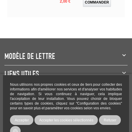
Prix
2,00 €
COMMANDER
MODÈLE DE LETTRE
LIENS UTILES
Nous utilisons nos propres cookies et ceux de tiers pour collecter des
NEWSLETTER
informations afin d'améliorer nos services et d'analyser vos habitudes
de navigation. Si vous continuez à naviguer, cela implique
l'acceptation de leur installation. Vous pouvez choisir de bloquer
certains types de cookies, cliquez sur "Configuration des cookies"
pour en savoir plus et paramétrer vos cookies selon vos envies.
Rejoignez-nous sur les réseaux !
Accepter
Accepter les cookies sélectionnés
Refuser