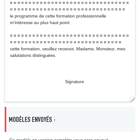
¤ ¤ ¤ ¤ ¤ ¤ ¤ ¤ ¤ ¤ ¤ ¤ ¤ ¤ ¤ ¤ ¤ ¤ ¤ ¤ ¤ ¤ ¤ ¤ ¤ ¤ ¤ ¤ ¤ ¤ ¤ ¤
¤ ¤ ¤ ¤ ¤ ¤ ¤ ¤ ¤ ¤ ¤ ¤ ¤ ¤ ¤ ¤ ¤ ¤ ¤ ¤ ¤ ¤ ¤ ¤ ¤ ¤ ¤ ¤ ¤ ¤ ¤
le programme de cette formation professionnelle
m'intéresse au plus haut point.
¤ ¤ ¤ ¤ ¤ ¤ ¤ ¤ ¤ ¤ ¤ ¤ ¤ ¤ ¤ ¤ ¤ ¤ ¤ ¤ ¤ ¤ ¤ ¤ ¤ ¤ ¤ ¤ ¤ ¤ ¤ ¤
¤ ¤ ¤ ¤ ¤ ¤ ¤ ¤ ¤ ¤ ¤ ¤ ¤ ¤ ¤ ¤ ¤ ¤ ¤ ¤ ¤ ¤ ¤ ¤ ¤ ¤ ¤ ¤ ¤ ¤
cette formation, veuillez recevoir, Madame, Monsieur, mes
salutations distinguées.
Signature
MODÈLES ENVOYÉS :