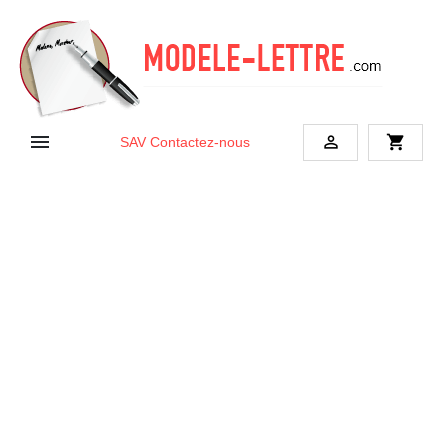


shopping_cart
SAV
Contactez-nous