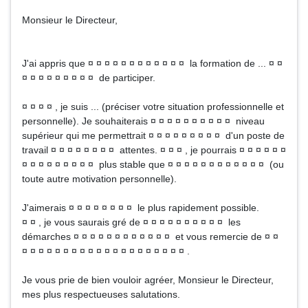
Monsieur le Directeur,
J'ai appris que ¤ ¤ ¤ ¤ ¤ ¤ ¤ ¤ ¤ ¤ ¤ ¤ la formation de ... ¤ ¤
¤ ¤ ¤ ¤ ¤ ¤ ¤ ¤ ¤ de participer.
¤ ¤ ¤ ¤ , je suis ... (préciser votre situation professionnelle et
personnelle). Je souhaiterais ¤ ¤ ¤ ¤ ¤ ¤ ¤ ¤ ¤ ¤ niveau
supérieur qui me permettrait ¤ ¤ ¤ ¤ ¤ ¤ ¤ ¤ ¤ d'un poste de
travail ¤ ¤ ¤ ¤ ¤ ¤ ¤ ¤ attentes. ¤ ¤ ¤ , je pourrais ¤ ¤ ¤ ¤ ¤ ¤
¤ ¤ ¤ ¤ ¤ ¤ ¤ ¤ ¤ plus stable que ¤ ¤ ¤ ¤ ¤ ¤ ¤ ¤ ¤ ¤ ¤ ¤ (ou
toute autre motivation personnelle).
J'aimerais ¤ ¤ ¤ ¤ ¤ ¤ ¤ ¤ le plus rapidement possible.
¤ ¤ , je vous saurais gré de ¤ ¤ ¤ ¤ ¤ ¤ ¤ ¤ ¤ ¤ les
démarches ¤ ¤ ¤ ¤ ¤ ¤ ¤ ¤ ¤ ¤ ¤ ¤ et vous remercie de ¤ ¤
¤ ¤ ¤ ¤ ¤ ¤ ¤ ¤ ¤ ¤ ¤ ¤ ¤ ¤ ¤ ¤ ¤ ¤ ¤ ¤ .
Je vous prie de bien vouloir agréer, Monsieur le Directeur,
mes plus respectueuses salutations.