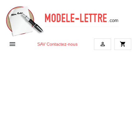


shopping_cart
SAV
Contactez-nous