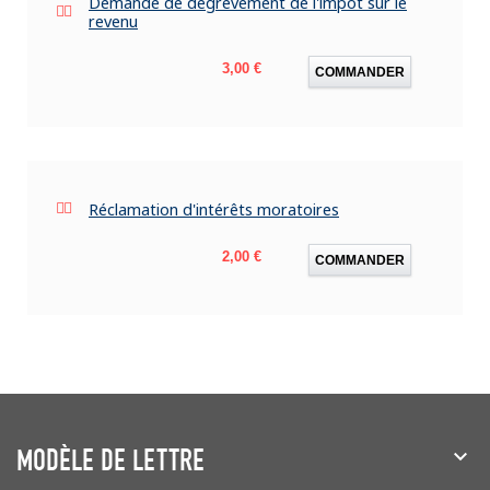
Demande de dégrèvement de l'impôt sur le
revenu
Prix
3,00 €
COMMANDER
Réclamation d'intérêts moratoires
Prix
2,00 €
COMMANDER
MODÈLE DE LETTRE