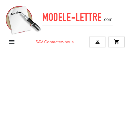


shopping_cart
SAV
Contactez-nous