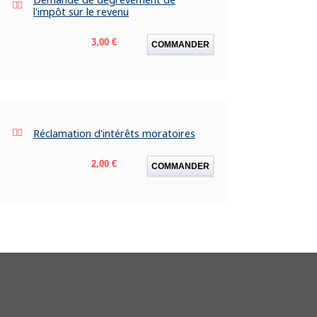
l'impôt sur le revenu
Prix
3,00 €
COMMANDER
Réclamation d'intérêts moratoires
Prix
2,00 €
COMMANDER