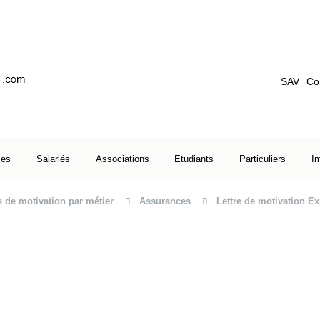
SAV
Co
ses
Salariés
Associations
Etudiants
Particuliers
I
s de motivation par métier
Assurances
Lettre de motivation E