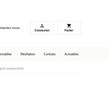

shopping_cart
ntactez-nous
Connexion
Panier
mmobilier
Résiliation
Contrats
Actualités
xpert automobile