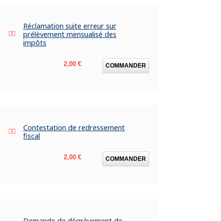
Réclamation suite erreur sur
prélèvement mensualisé des
impôts
Prix
2,00 €
COMMANDER
Contestation de redressement
fiscal
Prix
2,00 €
COMMANDER
Demande de dégrèvement de