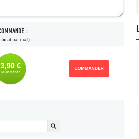
COMMANDE :
édiat par mail)
3,90 €
COMMANDER
Seulement !
