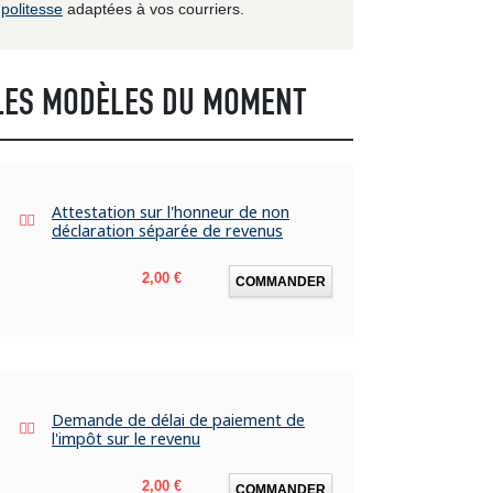
politesse
adaptées à vos courriers.
LES MODÈLES DU MOMENT
Attestation sur l'honneur de non
déclaration séparée de revenus
Prix
2,00 €
COMMANDER
Demande de délai de paiement de
l'impôt sur le revenu
Prix
2,00 €
COMMANDER