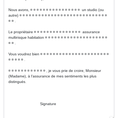
Nous avons, ¤ ¤ ¤ ¤ ¤ ¤ ¤ ¤ ¤ ¤ ¤ ¤ ¤ ¤ ¤ ¤ un studio (ou
autre) ¤ ¤ ¤ ¤ ¤ ¤ ¤ ¤ ¤ ¤ ¤ ¤ ¤ ¤ ¤ ¤ ¤ ¤ ¤ ¤ ¤ ¤ ¤ ¤ ¤ ¤ ¤ ¤
¤ ¤ .
Le propriétaire ¤ ¤ ¤ ¤ ¤ ¤ ¤ ¤ ¤ ¤ ¤ ¤ ¤ ¤ ¤ assurance
multirisque habitation ¤ ¤ ¤ ¤ ¤ ¤ ¤ ¤ ¤ ¤ ¤ ¤ ¤ ¤ ¤ ¤ ¤ ¤ ¤ ¤
¤ ¤ .
Vous voudrez bien ¤ ¤ ¤ ¤ ¤ ¤ ¤ ¤ ¤ ¤ ¤ ¤ ¤ ¤ ¤ ¤ ¤ ¤ ¤ ¤ ¤ ¤
¤ ¤ ¤ ¤ ¤ .
¤ ¤ ¤ ¤ ¤ ¤ ¤ ¤ ¤ ¤ ¤ ¤ , je vous prie de croire, Monsieur
(Madame), à l'assurance de mes sentiments les plus
distingués.
Signature