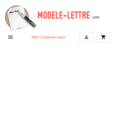


shopping_cart
SAV
Contactez-nous