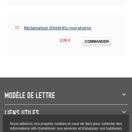
Réclamation d'intérêts moratoires
Prix
2,00 €
COMMANDER
MODÈLE DE LETTRE
LIENS UTILES
Nous utilisons nos propres cookies et ceux de tiers pour collecter des
NEWSLETTER
informations afin d'améliorer nos services et d'analyser vos habitudes