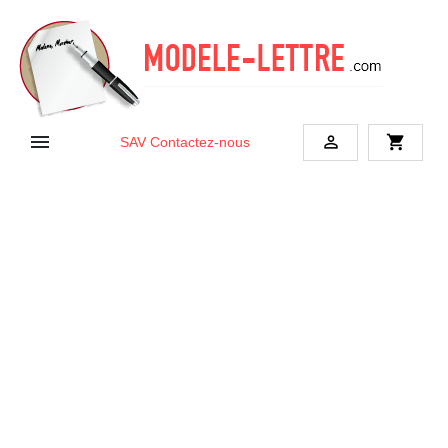


shopping_cart
SAV
Contactez-nous