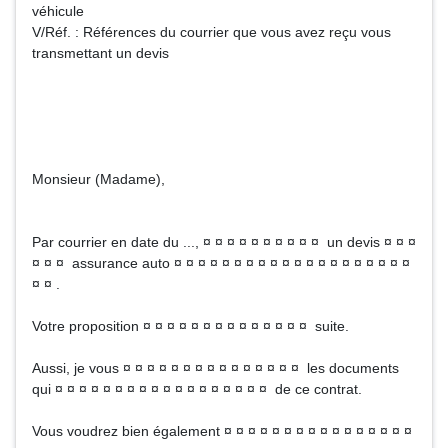
véhicule
V/Réf. : Références du courrier que vous avez reçu vous
transmettant un devis
Monsieur (Madame),
Par courrier en date du ..., ¤ ¤ ¤ ¤ ¤ ¤ ¤ ¤ ¤ ¤ un devis ¤ ¤ ¤
¤ ¤ ¤ assurance auto ¤ ¤ ¤ ¤ ¤ ¤ ¤ ¤ ¤ ¤ ¤ ¤ ¤ ¤ ¤ ¤ ¤ ¤ ¤ ¤
¤ ¤ .
Votre proposition ¤ ¤ ¤ ¤ ¤ ¤ ¤ ¤ ¤ ¤ ¤ ¤ ¤ ¤ suite.
Aussi, je vous ¤ ¤ ¤ ¤ ¤ ¤ ¤ ¤ ¤ ¤ ¤ ¤ ¤ ¤ ¤ les documents
qui ¤ ¤ ¤ ¤ ¤ ¤ ¤ ¤ ¤ ¤ ¤ ¤ ¤ ¤ ¤ ¤ ¤ ¤ de ce contrat.
Vous voudrez bien également ¤ ¤ ¤ ¤ ¤ ¤ ¤ ¤ ¤ ¤ ¤ ¤ ¤ ¤ ¤ ¤