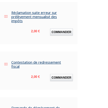
Réclamation suite erreur sur
prélèvement mensualisé des
impôts
Prix
2,00 €
COMMANDER
Contestation de redressement
fiscal
Prix
2,00 €
COMMANDER
Demande de dégrèvement de