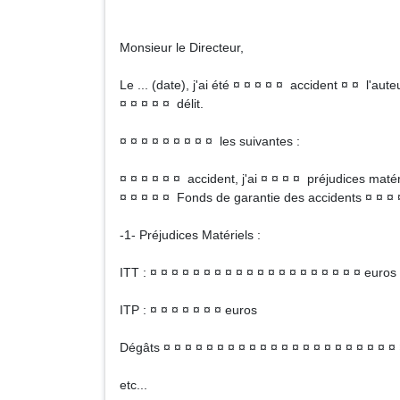
Monsieur le Directeur,
Le ... (date), j'ai été ¤ ¤ ¤ ¤ ¤ accident ¤ ¤ l'aute
¤ ¤ ¤ ¤ ¤ délit.
¤ ¤ ¤ ¤ ¤ ¤ ¤ ¤ ¤ les suivantes :
¤ ¤ ¤ ¤ ¤ ¤ accident, j'ai ¤ ¤ ¤ ¤ préjudices matér
¤ ¤ ¤ ¤ ¤ Fonds de garantie des accidents ¤ ¤ ¤ ¤
-1- Préjudices Matériels :
ITT : ¤ ¤ ¤ ¤ ¤ ¤ ¤ ¤ ¤ ¤ ¤ ¤ ¤ ¤ ¤ ¤ ¤ ¤ ¤ ¤ euros
ITP : ¤ ¤ ¤ ¤ ¤ ¤ ¤ euros
Dégâts ¤ ¤ ¤ ¤ ¤ ¤ ¤ ¤ ¤ ¤ ¤ ¤ ¤ ¤ ¤ ¤ ¤ ¤ ¤ ¤ ¤ ¤
etc...