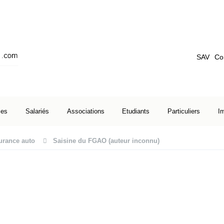
SAV
Co
ses
Salariés
Associations
Etudiants
Particuliers
I
urance auto
Saisine du FGAO (auteur inconnu)