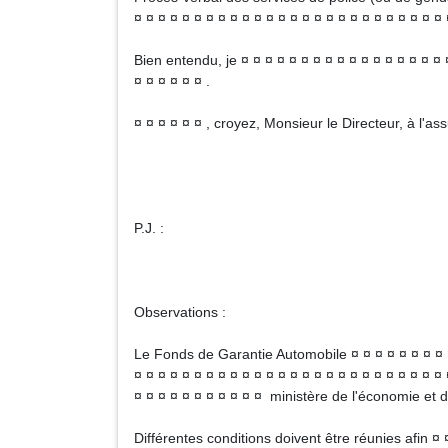
¤ ¤ ¤ ¤ ¤ ¤ ¤ ¤ ¤ ¤ ¤ ¤ ¤ ¤ ¤ ¤ ¤ ¤ ¤ ¤ ¤ ¤ ¤ ¤ ¤ ¤ 
Bien entendu, je ¤ ¤ ¤ ¤ ¤ ¤ ¤ ¤ ¤ ¤ ¤ ¤ ¤ ¤ ¤ ¤ ¤
¤ ¤ ¤ ¤ ¤ ¤ .
¤ ¤ ¤ ¤ ¤ ¤ , croyez, Monsieur le Directeur, à l'a
Signa
P.J. :
Observations :
Le Fonds de Garantie Automobile ¤ ¤ ¤ ¤ ¤ ¤ ¤ ¤ ¤ 
¤ ¤ ¤ ¤ ¤ ¤ ¤ ¤ ¤ ¤ ¤ ¤ ¤ ¤ ¤ ¤ ¤ ¤ ¤ ¤ ¤ ¤ ¤ ¤ ¤ ¤ 
¤ ¤ ¤ ¤ ¤ ¤ ¤ ¤ ¤ ¤ ¤ ministère de l'économie et 
Différentes conditions doivent être réunies afin ¤ 