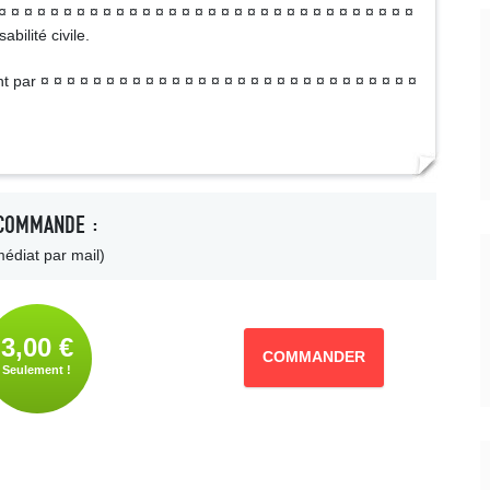
¤ ¤ ¤ ¤ ¤ ¤ ¤ ¤ ¤ ¤ ¤ ¤ ¤ ¤ ¤ ¤ ¤ ¤ ¤ ¤ ¤ ¤ ¤ ¤ ¤ ¤ ¤ ¤ ¤ ¤ ¤ ¤
bilité civile.
par ¤ ¤ ¤ ¤ ¤ ¤ ¤ ¤ ¤ ¤ ¤ ¤ ¤ ¤ ¤ ¤ ¤ ¤ ¤ ¤ ¤ ¤ ¤ ¤ ¤ ¤ ¤ ¤ ¤
COMMANDE :
édiat par mail)
3,00 €
COMMANDER
Seulement !