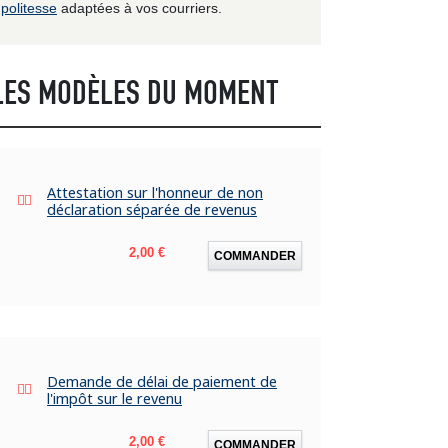
politesse
adaptées à vos courriers.
LES MODÈLES DU MOMENT
Attestation sur l'honneur de non
déclaration séparée de revenus
Prix
2,00 €
COMMANDER
Demande de délai de paiement de
l'impôt sur le revenu
Prix
2,00 €
COMMANDER