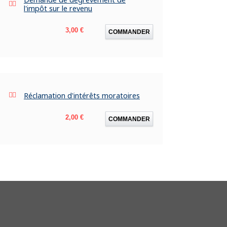
l'impôt sur le revenu
Prix
3,00 €
COMMANDER
Réclamation d'intérêts moratoires
Prix
2,00 €
COMMANDER