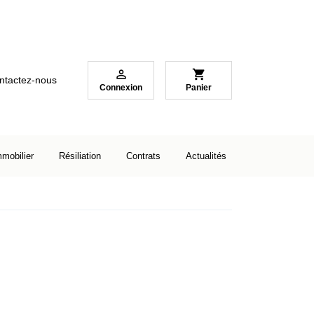

shopping_cart
ntactez-nous
Connexion
Panier
mmobilier
Résiliation
Contrats
Actualités