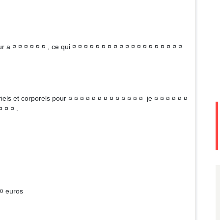
ur a ¤ ¤ ¤ ¤ ¤ ¤ , ce qui ¤ ¤ ¤ ¤ ¤ ¤ ¤ ¤ ¤ ¤ ¤ ¤ ¤ ¤ ¤ ¤ ¤ ¤ ¤
iels et corporels pour ¤ ¤ ¤ ¤ ¤ ¤ ¤ ¤ ¤ ¤ ¤ ¤ ¤ je ¤ ¤ ¤ ¤ ¤ ¤
 ¤ ¤ .
 ¤ euros