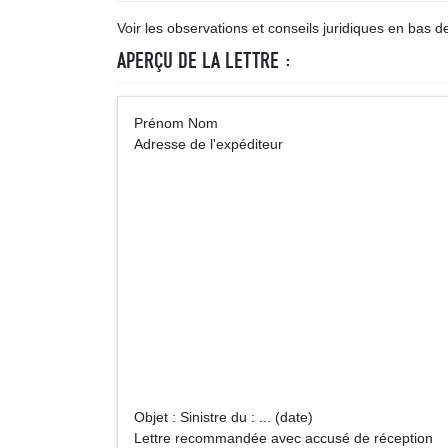
Voir les observations et conseils juridiques en bas de 
APERÇU DE LA LETTRE :
Prénom Nom A
Adresse de l'expéditeur
Fonds de garant
64 rue De
94862 Vincen
o
39 bd Vincen
13281 Marseil
Objet : Sinistre du : ... (date)
Lettre recommandée avec accusé de réception