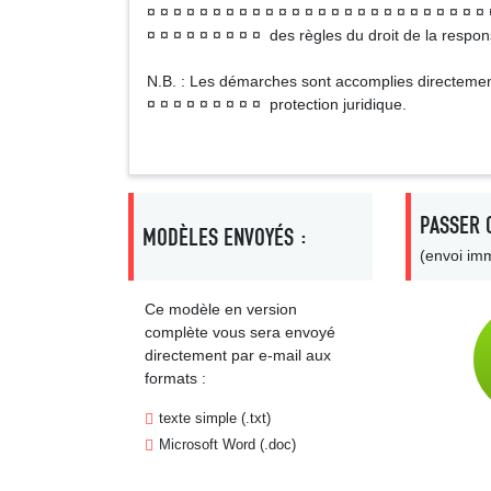
¤ ¤ ¤ ¤ ¤ ¤ ¤ ¤ ¤ ¤ ¤ ¤ ¤ ¤ ¤ ¤ ¤ ¤ ¤ ¤ ¤ ¤ ¤ ¤ ¤ ¤ 
¤ ¤ ¤ ¤ ¤ ¤ ¤ ¤ ¤ des règles du droit de la responsa
N.B. : Les démarches sont accomplies directement 
¤ ¤ ¤ ¤ ¤ ¤ ¤ ¤ ¤ protection juridique.
PASSER 
MODÈLES ENVOYÉS :
(envoi imm
Ce modèle en version
complète vous sera envoyé
directement par e-mail aux
formats :
texte simple (.txt)
Microsoft Word (.doc)