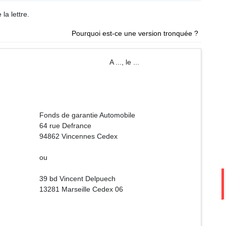
la lettre.
Pourquoi est-ce une version tronquée ?
 ..., le ...
ie Automobile
france
nes Cedex
u
t Delpuech
le Cedex 06