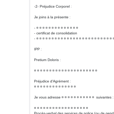
-2- Préjudice Corporel :
Je joins à la présente :
- ¤ ¤ ¤ ¤ ¤ ¤ ¤ ¤ ¤ ¤ ¤ ¤ ¤ ¤
- certificat de consolidation
- ¤ ¤ ¤ ¤ ¤ ¤ ¤ ¤ ¤ ¤ ¤ ¤ ¤ ¤ ¤ ¤ ¤ ¤ ¤ ¤ ¤ ¤ ¤ ¤ ¤ 
IPP : 
Pretium Doloris : 
¤ ¤ ¤ ¤ ¤ ¤ ¤ ¤ ¤ ¤ ¤ ¤ ¤ ¤ ¤ ¤ ¤ ¤ ¤ ¤ ¤
Préjudice d'Agrément :
¤ ¤ ¤ ¤ ¤ ¤ ¤ ¤ ¤ ¤ ¤ ¤ ¤ ¤
Je vous adresse ¤ ¤ ¤ ¤ ¤ ¤ ¤ ¤ ¤ ¤ ¤ suivantes :
¤ ¤ ¤ ¤ ¤ ¤ ¤ ¤ ¤ ¤ ¤ ¤ ¤ ¤ ¤ ¤ ¤ ¤
Procès-verbal des services de police (ou de gen