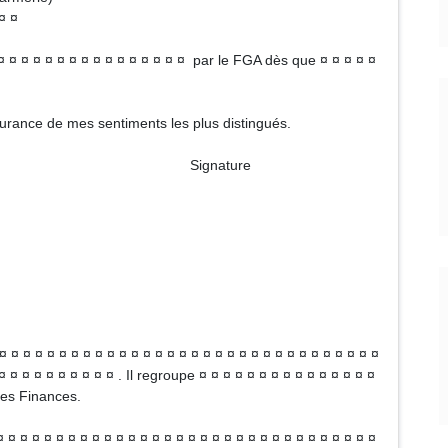
¤ ¤
 ¤ ¤ ¤ ¤ ¤ ¤ ¤ ¤ ¤ ¤ ¤ ¤ ¤ ¤ ¤ ¤ par le FGA dès que ¤ ¤ ¤ ¤ ¤
ssurance de mes sentiments les plus distingués.
ture
¤ ¤ ¤ ¤ ¤ ¤ ¤ ¤ ¤ ¤ ¤ ¤ ¤ ¤ ¤ ¤ ¤ ¤ ¤ ¤ ¤ ¤ ¤ ¤ ¤ ¤ ¤ ¤ ¤ ¤ ¤
¤ ¤ ¤ ¤ ¤ ¤ ¤ ¤ ¤ ¤ . Il regroupe ¤ ¤ ¤ ¤ ¤ ¤ ¤ ¤ ¤ ¤ ¤ ¤ ¤ ¤ ¤
des Finances.
¤ ¤ ¤ ¤ ¤ ¤ ¤ ¤ ¤ ¤ ¤ ¤ ¤ ¤ ¤ ¤ ¤ ¤ ¤ ¤ ¤ ¤ ¤ ¤ ¤ ¤ ¤ ¤ ¤ ¤ ¤ ¤