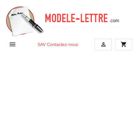


shopping_cart
SAV
Contactez-nous