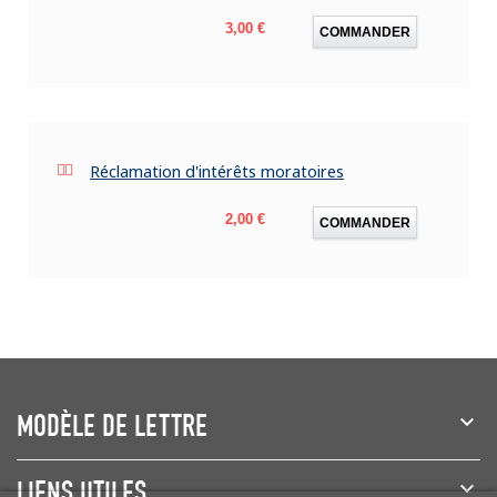
Prix
3,00 €
COMMANDER
Réclamation d'intérêts moratoires
Prix
2,00 €
COMMANDER
MODÈLE DE LETTRE
LIENS UTILES