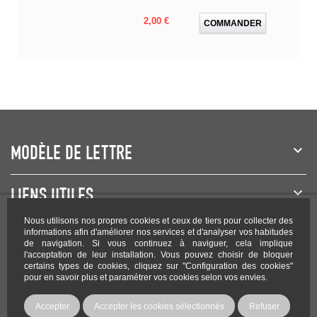
Prix
2,00 €
COMMANDER
MODÈLE DE LETTRE
LIENS UTILES
Nous utilisons nos propres cookies et ceux de tiers pour collecter des
NEWSLETTER
informations afin d'améliorer nos services et d'analyser vos habitudes
de navigation. Si vous continuez à naviguer, cela implique
l'acceptation de leur installation. Vous pouvez choisir de bloquer
certains types de cookies, cliquez sur "Configuration des cookies"
pour en savoir plus et paramétrer vos cookies selon vos envies.
Rejoignez-nous sur les réseaux !
Accepter
Accepter les cookies sélectionnés
Refuser