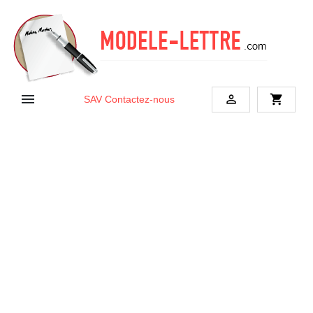


shopping_cart
SAV
Contactez-nous