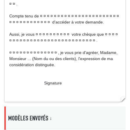
¤ ¤ .
Compte tenu de ¤ ¤ ¤ ¤ ¤ ¤ ¤ ¤ ¤ ¤ ¤ ¤ ¤ ¤ ¤ ¤ ¤ ¤ ¤ ¤ ¤ ¤ ¤
¤ ¤ ¤ ¤ ¤ ¤ ¤ ¤ ¤ ¤ ¤ ¤ d'accéder à votre demande.
Aussi, je vous ¤ ¤ ¤ ¤ ¤ ¤ ¤ ¤ ¤ ¤ votre chèque que ¤ ¤ ¤ ¤
¤ ¤ ¤ ¤ ¤ ¤ ¤ ¤ ¤ ¤ ¤ ¤ ¤ ¤ ¤ ¤ ¤ ¤ ¤ ¤ ¤ ¤ ¤ ¤ ¤ .
¤ ¤ ¤ ¤ ¤ ¤ ¤ ¤ ¤ ¤ ¤ ¤ ¤ ¤ , je vous prie d'agréer, Madame,
Monsieur ... (Nom du ou des clients), l'expression de ma
considération distinguée.
Signature
MODÈLES ENVOYÉS :