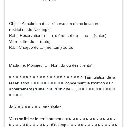
Objet : Annulation de la réservation d'une location -
restitution de l'acompte
Réf. : Réservation n° ... (référence) du ... au ... (dates)
Votre lettre du ... (date)
P.J. : Chèque de ... (montant) euros
Madame, Monsieur ... (Nom du ou des clients),
¤ ¤ ¤ ¤ ¤ ¤ ¤ ¤ ¤ ¤ ¤ ¤ ¤ ¤ ¤ ¤ ¤ ¤ ¤ ¤ ¤ ¤ l'annulation de la
réservation ¤ ¤ ¤ ¤ ¤ ¤ ¤ ¤ ¤ ¤ concernant la location d'un
appartement (d'une villa, d'un gîte, ...) ¤ ¤ ¤ ¤ ¤ ¤ ¤ ¤ ¤ ¤ ¤
¤ ¤ ¤ ¤ .
Je ¤ ¤ ¤ ¤ ¤ ¤ ¤ ¤ annulation.
Vous sollicitez le remboursement ¤ ¤ ¤ ¤ ¤ ¤ ¤ ¤ ¤ ¤ ¤ ¤ ¤ ¤
¤ ¤ ¤ ¤ ¤ ¤ ¤ ¤ ¤ ¤ ¤ ¤ d'acompte ¤ ¤ ¤ ¤ ¤ ¤ ¤ ¤ ¤ ¤ ¤ ¤ ¤ ¤