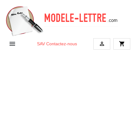


shopping_cart
SAV
Contactez-nous