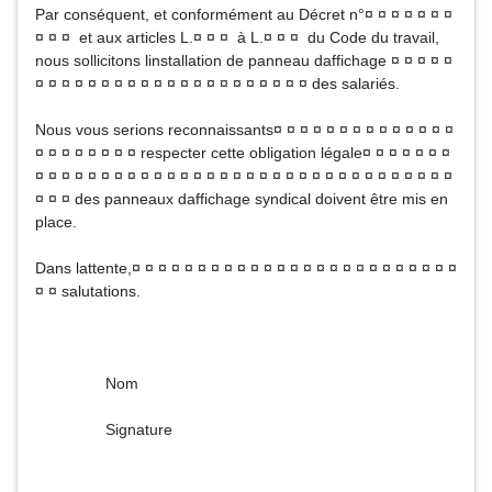
Par conséquent, et conformément au Décret n°¤ ¤ ¤ ¤ ¤ ¤ ¤
¤ ¤ ¤ et aux articles L.¤ ¤ ¤ à L.¤ ¤ ¤ du Code du travail,
nous sollicitons linstallation de panneau daffichage ¤ ¤ ¤ ¤ ¤
¤ ¤ ¤ ¤ ¤ ¤ ¤ ¤ ¤ ¤ ¤ ¤ ¤ ¤ ¤ ¤ ¤ ¤ ¤ ¤ ¤ des salariés.
Nous vous serions reconnaissants¤ ¤ ¤ ¤ ¤ ¤ ¤ ¤ ¤ ¤ ¤ ¤ ¤ ¤
¤ ¤ ¤ ¤ ¤ ¤ ¤ ¤ respecter cette obligation légale¤ ¤ ¤ ¤ ¤ ¤ ¤
¤ ¤ ¤ ¤ ¤ ¤ ¤ ¤ ¤ ¤ ¤ ¤ ¤ ¤ ¤ ¤ ¤ ¤ ¤ ¤ ¤ ¤ ¤ ¤ ¤ ¤ ¤ ¤ ¤ ¤ ¤ ¤
¤ ¤ ¤ des panneaux daffichage syndical doivent être mis en
place.
Dans lattente,¤ ¤ ¤ ¤ ¤ ¤ ¤ ¤ ¤ ¤ ¤ ¤ ¤ ¤ ¤ ¤ ¤ ¤ ¤ ¤ ¤ ¤ ¤ ¤ ¤
¤ ¤ salutations.
Nom
Signature