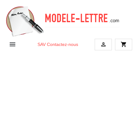


shopping_cart
SAV
Contactez-nous