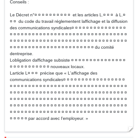
Conseils :
Le Décret n°¤ ¤ ¤ ¤ ¤ ¤ ¤ ¤ ¤ ¤ et les articles L.¤ ¤ ¤ à L.¤
¤ ¤ du code du travail réglementent laffichage et la diffusion
des communications syndicales¤ ¤ ¤ ¤ ¤ ¤ ¤ ¤ ¤ ¤ ¤ ¤ ¤ ¤ ¤
¤ ¤ ¤ ¤ ¤ ¤ ¤ ¤ ¤ ¤ ¤ ¤ ¤ ¤ ¤ ¤ ¤ ¤ ¤ ¤ ¤ ¤ ¤ ¤ ¤ ¤ ¤ ¤ ¤ ¤ ¤ ¤
¤ ¤ ¤ ¤ ¤ ¤ ¤ ¤ ¤ ¤ ¤ ¤ ¤ ¤ ¤ ¤ ¤ ¤ ¤ ¤ ¤ ¤ ¤ ¤ ¤ ¤ ¤ ¤ ¤ ¤ ¤ ¤
¤ ¤ ¤ ¤ ¤ ¤ ¤ ¤ ¤ ¤ ¤ ¤ ¤ ¤ ¤ ¤ ¤ ¤ ¤ ¤ ¤ ¤ ¤ du comité
dentreprise.
Lobligation daffichage subsiste ¤ ¤ ¤ ¤ ¤ ¤ ¤ ¤ ¤ ¤ ¤ ¤ ¤ ¤ ¤
¤ ¤ ¤ ¤ ¤ ¤ ¤ ¤ ¤ ¤ ¤ nouveaux locaux.
Larticle L¤ ¤ ¤ précise que « L'affichage des
communications syndicales¤ ¤ ¤ ¤ ¤ ¤ ¤ ¤ ¤ ¤ ¤ ¤ ¤ ¤ ¤ ¤ ¤
¤ ¤ ¤ ¤ ¤ ¤ ¤ ¤ ¤ ¤ ¤ ¤ ¤ ¤ ¤ ¤ ¤ ¤ ¤ ¤ ¤ ¤ ¤ ¤ ¤ ¤ ¤ ¤ ¤ ¤ ¤ ¤
¤ ¤ ¤ ¤ ¤ ¤ ¤ ¤ ¤ ¤ ¤ ¤ ¤ ¤ ¤ ¤ ¤ ¤ ¤ ¤ ¤ ¤ ¤ ¤ ¤ ¤ ¤ ¤ ¤ ¤ ¤ ¤
¤ ¤ ¤ ¤ ¤ ¤ ¤ ¤ ¤ ¤ ¤ ¤ ¤ ¤ ¤ ¤ ¤ ¤ ¤ ¤ ¤ ¤ ¤ ¤ ¤ ¤ ¤ ¤ ¤ ¤ ¤ ¤
¤ ¤ ¤ ¤ ¤ ¤ ¤ ¤ ¤ ¤ ¤ ¤ ¤ ¤ ¤ ¤ ¤ ¤ ¤ ¤ ¤ ¤ ¤ ¤ ¤ ¤ ¤ ¤ ¤ ¤ ¤ ¤
¤ ¤ ¤ ¤ ¤ ¤ ¤ ¤ ¤ ¤ ¤ ¤ ¤ ¤ ¤ ¤ ¤ ¤ ¤ ¤ ¤ ¤ ¤ ¤ ¤ ¤ ¤ ¤ ¤ ¤ ¤ ¤
¤ ¤ ¤ ¤ ¤ par accord avec l'employeur. »