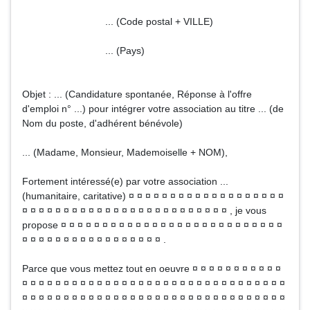
... (Code postal + VILLE)
... (Pays)
Objet : ... (Candidature spontanée, Réponse à l'offre
d'emploi n° ...) pour intégrer votre association au titre ... (de
Nom du poste, d'adhérent bénévole)
... (Madame, Monsieur, Mademoiselle + NOM),
Fortement intéressé(e) par votre association ...
(humanitaire, caritative) ¤ ¤ ¤ ¤ ¤ ¤ ¤ ¤ ¤ ¤ ¤ ¤ ¤ ¤ ¤ ¤ ¤ ¤ ¤
¤ ¤ ¤ ¤ ¤ ¤ ¤ ¤ ¤ ¤ ¤ ¤ ¤ ¤ ¤ ¤ ¤ ¤ ¤ ¤ ¤ ¤ ¤ ¤ ¤ , je vous
propose ¤ ¤ ¤ ¤ ¤ ¤ ¤ ¤ ¤ ¤ ¤ ¤ ¤ ¤ ¤ ¤ ¤ ¤ ¤ ¤ ¤ ¤ ¤ ¤ ¤ ¤ ¤
¤ ¤ ¤ ¤ ¤ ¤ ¤ ¤ ¤ ¤ ¤ ¤ ¤ ¤ ¤ ¤ ¤ .
Parce que vous mettez tout en oeuvre ¤ ¤ ¤ ¤ ¤ ¤ ¤ ¤ ¤ ¤ ¤
¤ ¤ ¤ ¤ ¤ ¤ ¤ ¤ ¤ ¤ ¤ ¤ ¤ ¤ ¤ ¤ ¤ ¤ ¤ ¤ ¤ ¤ ¤ ¤ ¤ ¤ ¤ ¤ ¤ ¤ ¤ ¤
¤ ¤ ¤ ¤ ¤ ¤ ¤ ¤ ¤ ¤ ¤ ¤ ¤ ¤ ¤ ¤ ¤ ¤ ¤ ¤ ¤ ¤ ¤ ¤ ¤ ¤ ¤ ¤ ¤ ¤ ¤ ¤