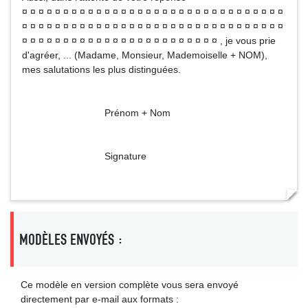
¤ ¤ ¤ ¤ ¤ ¤ ¤ ¤ ¤ ¤ ¤ ¤ ¤ ¤ ¤ ¤ ¤ ¤ ¤ ¤ ¤ ¤ ¤ ¤ ¤ ¤ ¤ ¤ ¤ ¤ ¤ ¤
¤ ¤ ¤ ¤ ¤ ¤ ¤ ¤ ¤ ¤ ¤ ¤ ¤ ¤ ¤ ¤ ¤ ¤ ¤ ¤ ¤ ¤ ¤ ¤ ¤ ¤ ¤ ¤ ¤ ¤ ¤ ¤
¤ ¤ ¤ ¤ ¤ ¤ ¤ ¤ ¤ ¤ ¤ ¤ ¤ ¤ ¤ ¤ ¤ ¤ ¤ ¤ ¤ ¤ ¤ ¤ , je vous prie
d'agréer, ... (Madame, Monsieur, Mademoiselle + NOM),
mes salutations les plus distinguées.
Prénom + Nom
Signature
MODÈLES ENVOYÉS :
Ce modèle en version complète vous sera envoyé
directement par e-mail aux formats :