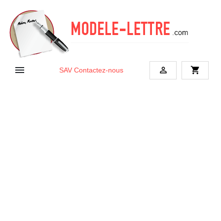


shopping_cart
SAV
Contactez-nous