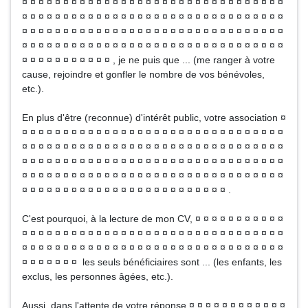
¤ ¤ ¤ ¤ ¤ ¤ ¤ ¤ ¤ ¤ ¤ ¤ ¤ ¤ ¤ ¤ ¤ ¤ ¤ ¤ ¤ ¤ ¤ ¤ ¤ ¤ ¤ ¤ ¤ ¤ ¤ ¤
¤ ¤ ¤ ¤ ¤ ¤ ¤ ¤ ¤ ¤ ¤ ¤ ¤ ¤ ¤ ¤ ¤ ¤ ¤ ¤ ¤ ¤ ¤ ¤ ¤ ¤ ¤ ¤ ¤ ¤ ¤ ¤
¤ ¤ ¤ ¤ ¤ ¤ ¤ ¤ ¤ ¤ ¤ ¤ ¤ ¤ ¤ ¤ ¤ ¤ ¤ ¤ ¤ ¤ ¤ ¤ ¤ ¤ ¤ ¤ ¤ ¤ ¤ ¤
¤ ¤ ¤ ¤ ¤ ¤ ¤ ¤ ¤ ¤ ¤ ¤ ¤ ¤ ¤ ¤ ¤ ¤ ¤ ¤ ¤ ¤ ¤ ¤ ¤ ¤ ¤ ¤ ¤ ¤ ¤ ¤
¤ ¤ ¤ ¤ ¤ ¤ ¤ ¤ ¤ ¤ ¤ , je ne puis que ... (me ranger à votre
cause, rejoindre et gonfler le nombre de vos bénévoles,
etc.).
En plus d'être (reconnue) d'intérêt public, votre association ¤
¤ ¤ ¤ ¤ ¤ ¤ ¤ ¤ ¤ ¤ ¤ ¤ ¤ ¤ ¤ ¤ ¤ ¤ ¤ ¤ ¤ ¤ ¤ ¤ ¤ ¤ ¤ ¤ ¤ ¤ ¤ ¤
¤ ¤ ¤ ¤ ¤ ¤ ¤ ¤ ¤ ¤ ¤ ¤ ¤ ¤ ¤ ¤ ¤ ¤ ¤ ¤ ¤ ¤ ¤ ¤ ¤ ¤ ¤ ¤ ¤ ¤ ¤ ¤
¤ ¤ ¤ ¤ ¤ ¤ ¤ ¤ ¤ ¤ ¤ ¤ ¤ ¤ ¤ ¤ ¤ ¤ ¤ ¤ ¤ ¤ ¤ ¤ ¤ ¤ ¤ ¤ ¤ ¤ ¤ ¤
¤ ¤ ¤ ¤ ¤ ¤ ¤ ¤ ¤ ¤ ¤ ¤ ¤ ¤ ¤ ¤ ¤ ¤ ¤ ¤ ¤ ¤ ¤ ¤ ¤ ¤ ¤ ¤ ¤ ¤ ¤ ¤
¤ ¤ ¤ ¤ ¤ ¤ ¤ ¤ ¤ ¤ ¤ ¤ ¤ ¤ ¤ ¤ ¤ ¤ ¤ ¤ ¤ ¤ ¤ ¤ ¤ .
C'est pourquoi, à la lecture de mon CV, ¤ ¤ ¤ ¤ ¤ ¤ ¤ ¤ ¤ ¤ ¤
¤ ¤ ¤ ¤ ¤ ¤ ¤ ¤ ¤ ¤ ¤ ¤ ¤ ¤ ¤ ¤ ¤ ¤ ¤ ¤ ¤ ¤ ¤ ¤ ¤ ¤ ¤ ¤ ¤ ¤ ¤ ¤
¤ ¤ ¤ ¤ ¤ ¤ ¤ ¤ ¤ ¤ ¤ ¤ ¤ ¤ ¤ ¤ ¤ ¤ ¤ ¤ ¤ ¤ ¤ ¤ ¤ ¤ ¤ ¤ ¤ ¤ ¤ ¤
¤ ¤ ¤ ¤ ¤ ¤ ¤ les seuls bénéficiaires sont ... (les enfants, les
exclus, les personnes âgées, etc.).
Aussi, dans l'attente de votre réponse ¤ ¤ ¤ ¤ ¤ ¤ ¤ ¤ ¤ ¤ ¤ ¤