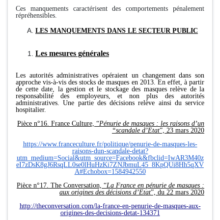
Ces manquements caractérisent des comportements pénalement
répréhensibles.
LES MANQUEMENTS DANS LE SECTEUR PUBLIC
Les mesures générales
Les autorités administratives opéraient un changement dans son
approche vis-à-vis des stocks de masques en 2013. En effet, à partir
de cette date, la gestion et le stockage des masques relève de la
responsabilité des employeurs, et non plus des autorités
administratives. Une partie des décisions relève ainsi du service
hospitalier.
Pièce n°16. France Culture, “
Pénurie de masques : les raisons d’un
“scandale d’Etat
”, 23 mars 2020
https://www.franceculture.fr/politique/penurie-de-masques-les-
raisons-dun-scandale-detat?
utm_medium=Social&utm_source=Facebook&fbclid=IwAR3M40z
eI7zDsK8gJ6RsqLL0se0lHuHzKi7ZNJbmuL45_8KpQUi8Hh5qXV
A#Echobox=1584942550
Pièce n°17. The Conversation, “
La France en pénurie de masques :
aux origines des décisions d’Etat
”, du 22 mars 2020
http://theconversation.com/la-france-en-penurie-de-masques-aux-
origines-des-decisions-detat-134371