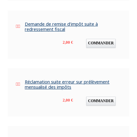
Demande de remise d'impôt suite à
redressement fiscal
Prix
2,00 €
COMMANDER
Réclamation suite erreur sur prélèvement
mensualisé des impôts
Prix
2,00 €
COMMANDER