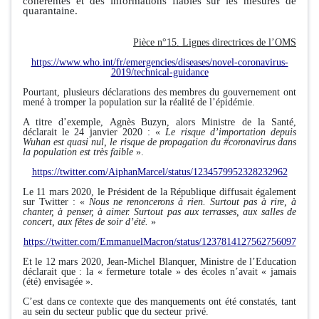
cohérentes et des informations fiables sur les mesures de
quarantaine.
Pièce n°15. Lignes directrices de l’OMS
https://www.who.int/fr/emergencies/diseases/novel-coronavirus-
2019/technical-guidance
Pourtant, plusieurs déclarations des membres du gouvernement ont
mené à tromper la population sur la réalité de l’épidémie.
A titre d’exemple, Agnès Buzyn, alors Ministre de la Santé,
déclarait le 24 janvier 2020 : «
Le risque d’importation depuis
Wuhan est quasi nul, le risque de propagation du
#coronavirus
dans
la population est très faible
»
.
https://twitter.com/AiphanMarcel/status/1234579952328232962
Le 11 mars 2020, le Président de la République diffusait également
sur Twitter : «
Nous ne renoncerons à rien. Surtout pas à rire, à
chanter, à penser, à aimer. Surtout pas aux terrasses, aux salles de
concert, aux fêtes de soir d’été.
»
https://twitter.com/EmmanuelMacron/status/1237814127562756097
Et le 12 mars 2020, Jean-Michel Blanquer, Ministre de l’Education
déclarait que : la « fermeture totale » des écoles n’avait « jamais
(été) envisagée ».
C’est dans ce contexte que des manquements ont été constatés, tant
au sein du secteur public que du secteur privé.