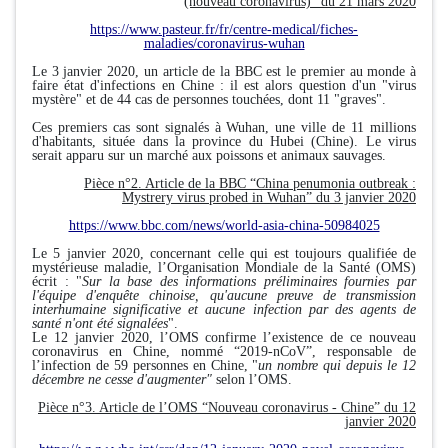
(nouveau coronavirus)” du 21 mars 2020
https://www.pasteur.fr/fr/centre-medical/fiches-
maladies/coronavirus-wuhan
Le 3 janvier 2020, un article de la BBC est le premier au monde à
faire état d'infections en Chine : il est alors question d'un "virus
mystère" et de 44 cas de personnes touchées, dont 11 "graves".
Ces premiers cas sont signalés à Wuhan, une ville de 11 millions
d'habitants, située dans la province du Hubei (Chine). Le virus
serait apparu sur un marché aux poissons et animaux sauvages.
Pièce n°2. Article de la BBC “China penumonia outbreak :
Mystrery virus probed in Wuhan” du 3 janvier 2020
https://www.bbc.com/news/world-asia-china-50984025
Le 5 janvier 2020, concernant celle qui est toujours qualifiée de
mystérieuse maladie, l’Organisation Mondiale de la Santé (OMS)
écrit : "
Sur la base des informations préliminaires fournies par
l'équipe d'enquête chinoise, qu'aucune preuve de transmission
interhumaine significative et aucune infection par des agents de
santé n'ont été signalées
".
Le 12 janvier 2020, l’OMS confirme l’existence de ce nouveau
coronavirus en Chine, nommé “2019-nCoV”, responsable de
l’infection de 59 personnes en Chine, "
un nombre qui depuis le 12
décembre ne cesse d'augmenter"
selon l’OMS.
Pièce n°3. Article de l’OMS “Nouveau coronavirus - Chine” du 12
janvier 2020