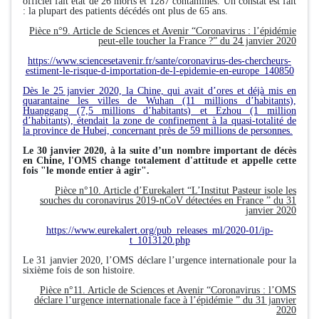
officiel fait état de 26 morts et 1287 contaminés. Un constat est fait
: la plupart des patients décédés ont plus de 65 ans.
Pièce n°9. Article de Sciences et Avenir “Coronavirus : l’épidémie
peut-elle toucher la France ?” du 24 janvier 2020
https://www.sciencesetavenir.fr/sante/coronavirus-des-chercheurs-
estiment-le-risque-d-importation-de-l-epidemie-en-europe_140850
Dès le 25 janvier 2020, la Chine, qui avait d’ores et déjà mis en
quarantaine les villes de Wuhan (11 millions d’habitants),
Huanggang (7,5 millions d’habitants) et Ezhou (1 million
d’habitants), étendait la zone de confinement à la quasi-totalité de
la province de Hubei, concernant près de 59 millions de personnes.
Le 30 janvier 2020, à la suite d’un nombre important de décès
en Chine, l'OMS change totalement d'attitude et appelle cette
fois "le monde entier à agir".
Pièce n°10. Article d’Eurekalert “L’Institut Pasteur isole les
souches du coronavirus 2019-nCoV détectées en France ” du 31
janvier 2020
https://www.eurekalert.org/pub_releases_ml/2020-01/ip-
t_1013120.php
Le 31 janvier 2020, l’OMS déclare l’urgence internationale pour la
sixième fois de son histoire.
Pièce n°11. Article de Sciences et Avenir “Coronavirus : l’OMS
déclare l’urgence internationale face à l’épidémie ” du 31 janvier
2020