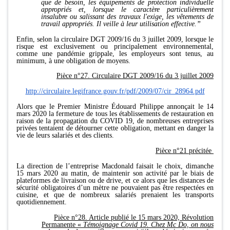
que de besoin, les équipements de protection individuelle
appropriés et, lorsque le caractère particulièrement
insalubre ou salissant des travaux l'exige, les vêtements de
travail appropriés. Il veille à leur utilisation effective.”
Enfin, selon la circulaire DGT 2009/16 du 3 juillet 2009, lorsque le
risque est exclusivement ou principalement environnemental,
comme une pandémie grippale, les employeurs sont tenus, au
minimum, à une obligation de moyens.
Pièce n°27. Circulaire DGT 2009/16 du 3 juillet 2009
http://circulaire.legifrance.gouv.fr/pdf/2009/07/cir_28964.pdf
Alors que le Premier Ministre Édouard Philippe annonçait le 14
mars 2020 la fermeture de tous les établissements de restauration en
raison de la propagation du COVID 19, de nombreuses entreprises
privées tentaient de détourner cette obligation, mettant en danger la
vie de leurs salariés et des clients.
Pièce n°21 précitée
La direction de l’entreprise Macdonald faisait le choix, dimanche
15 mars 2020 au matin, de maintenir son activité par le biais de
plateformes de livraison ou de drive, et ce alors que les distances de
sécurité obligatoires d’un mètre ne pouvaient pas être respectées en
cuisine, et que de nombreux salariés prenaient les transports
quotidiennement.
Pièce n°28. Article publié le 15 mars 2020, Révolution
Permanente «
Témoignage Covid 19. Chez Mc Do, on nous