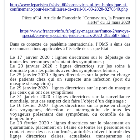
http://www.leparisien.fr/oise-60/coronavirus-ni-test-biologique-ni-
confinement-pour-les-militaires-de-creil-01-03-2020-8270340.php
Pièce n°14. Article de Franceinfo “Coronavirus, la France en
alerte” du 12 mars 2020
https://www.francetvinfo.fr/replay-magazine/france-2/envoye-
special/envoye-special-du-jeudi-5-mars-2020_3825687.html
Dans ce contexte de pandémie internationale, l’OMS a émis des
recommandations applicables à l’échelle de chaque Etat :
Le 17 janvier 2020 : lignes directrices sur le dépistage de
toutes les personnes présentant des symptômes ;
Le 20 janvier 2020 : lignes directrices sur les soins à
domicile pour les patients avec des symptômes bénins ;
Le 25 janvier 2020 : lignes directrices sur la prise en charge
des patients chez qui on suspecte une infection (port du
masque si suspicion) ;
Le 29 janvier 2020 : lignes directrices sur le port du masque
par ceux qui ont des symptômes ;
Le 31 janvier 2020 : lignes directrices sur la surveillance
mondiale, tout cas suspect doit faire l’objet d’un dépistage ;
Le 16 février 2020 : lignes directrices sur la prise en charge
des voyageurs, détection et interrogatoire de tous les
voyageurs présentant des symptômes, ou contrôle de la
température ;
Le 29 février 2020 : lignes directrices sur le placement en
quarantaine, placement en 14aine de toutes les personnes en
contact avec des cas confirmés, autorités doivent fournir des
lignes directrices claires, actualisées, transparentes et