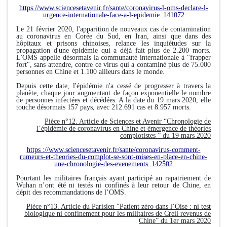
https://www.sciencesetavenir.fr/sante/coronavirus-l-oms-declare-l-
urgence-internationale-face-a-l-epidemie_141072
Le 21 février 2020, l'apparition de nouveaux cas de contamination
au coronavirus en Corée du Sud, en Iran, ainsi que dans des
hôpitaux et prisons chinoises, relance les inquiétudes sur la
propagation d'une épidémie qui a déjà fait plus de 2.200 morts.
L'OMS appelle désormais la communauté internationale à "frapper
fort", sans attendre, contre ce virus qui a contaminé plus de 75.000
personnes en Chine et 1.100 ailleurs dans le monde.
Depuis cette date, l'épidémie n'a cessé de progresser à travers la
planète, chaque jour augmentant de façon exponentielle le nombre
de personnes infectées et décédées. A la date du 19 mars 2020, elle
touche désormais 157 pays, avec 212.691 cas et 8.957 morts.
Pièce n°12. Article de Sciences et Avenir “Chronologie de
l’épidémie de coronavirus en Chine et émergence de théories
complotistes ” du 19 mars 2020
https ://www.sciencesetavenir.fr/sante/coronavirus-comment-
rumeurs-et-theories-du-complot-se-sont-mises-en-place-en-chine-
une-chronologie-des-evenements_142502
Pourtant les militaires français ayant participé au rapatriement de
Wuhan n’ont été ni testés ni confinés à leur retour de Chine, en
dépit des recommandations de l’OMS.
Pièce n°13. Article du Parisien “Patient zéro dans l’Oise : ni test
biologique ni confinement pour les militaires de Creil revenus de
Chine” du 1er mars 2020