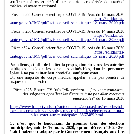
souffraient d’ors et déjà d’une pénurie caractérisée de matériel
médical ci avant mentionné.
Pièce n°22. Conseil scientifique COVID-19, Avis du 12 mars 2020
https://solidarites-
sante.gouv.fr/IMG/pdf/avis_conseil_scientifique_12_mars_2020.pdf
Pièce n°23. Conseil scientifique COVID-19, Avis du 14 mars 2020
https://solidarites-
sante.gouv.fr/IMG/pdf/avis_conseil_scientifique_14_mars_2020.pdf
Pièce n°24. Conseil scientifique COVID-19, Avis du 16 mars 2020
https://solidarites-
sante.gouv.fr/IMG/pdf/avis_conseil_scientifique_16_mars_2020.pdf
Par ailleurs, et afin de limiter la propagation du virus, les autorités
publiques appelaient les personnes vulnérables, dont les personnes
âgées, à ne pas quitter leur domicile, sauf pour voter.
Or, une majorité du corps médical appelait à ne pas prendre de
risques en allant voter.
Pièce n°25. France TV Info “
#Restecheztoi : face au coronavirus,
des soignants appellent les électeurs à ne pas aller voter aux
municipales
” du 15 mars 2020
https://www.francetvinfo.fr/sante/maladie/coronavirus/restecheztoi-
face-au-coronavirus-des-soignants-appellent-les-electeurs-a-ne-pas-
aller-voter-aux-municipales_3867489.html
Ce n’est que le lendemain du premier tour des élections
municipales, soit le 16 mars 2020, qu’un décret n°2020-260
était finalement adopté par le Gouvernement français, aux fins