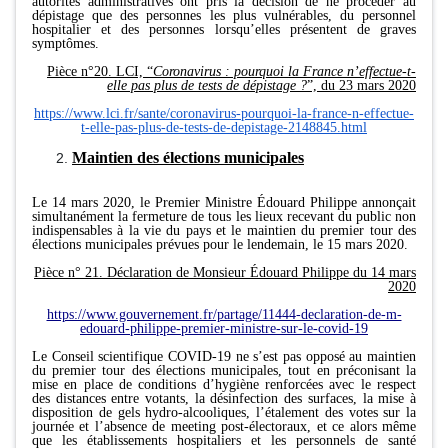
autorités administratives ont pris la décision de ne procéder au
dépistage que des personnes les plus vulnérables, du personnel
hospitalier et des personnes lorsqu’elles présentent de graves
symptômes.
Pièce n°20. LCI, “
Coronavirus : pourquoi la France n’effectue-t-
elle pas plus de tests de dépistage ?
”, du 23 mars 2020
https://www.lci.fr/sante/coronavirus-pourquoi-la-france-n-effectue-
t-elle-pas-plus-de-tests-de-depistage-2148845.html
Maintien des élections municipales
Le 14 mars 2020, le Premier Ministre Édouard Philippe annonçait
simultanément la fermeture de tous les lieux recevant du public non
indispensables à la vie du pays et le maintien du premier tour des
élections municipales prévues pour le lendemain, le 15 mars 2020.
Pièce n° 21. Déclaration de Monsieur Édouard Philippe du 14 mars
2020
https://www.gouvernement.fr/partage/11444-declaration-de-m-
edouard-philippe-premier-ministre-sur-le-covid-19
Le Conseil scientifique COVID-19 ne s’est pas opposé au maintien
du premier tour des élections municipales, tout en préconisant la
mise en place de conditions d’hygiène renforcées avec le respect
des distances entre votants, la désinfection des surfaces, la mise à
disposition de gels hydro-alcooliques, l’étalement des votes sur la
journée et l’absence de meeting post-électoraux, et ce alors même
que les établissements hospitaliers et les personnels de santé