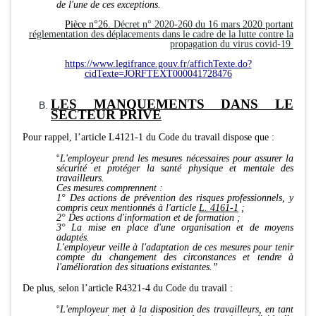
de l'une de ces exceptions.
Pièce n°26.
Décret n° 2020-260 du 16 mars 2020 portant
réglementation des déplacements dans le cadre de la lutte contre la
propagation du virus covid-19
https://www.legifrance.gouv.fr/affichTexte.do?
cidTexte=JORFTEXT000041728476
LES MANQUEMENTS DANS LE
SECTEUR PRIVE
Pour rappel, l’article L4121-1 du Code du travail dispose que :
“
L'employeur prend les mesures nécessaires pour assurer la
sécurité et protéger la santé physique et mentale des
travailleurs.
Ces mesures comprennent :
1° Des actions de prévention des risques professionnels, y
compris ceux mentionnés à l'article
L. 4161-1
;
2° Des actions d'information et de formation ;
3° La mise en place d'une organisation et de moyens
adaptés.
L'employeur veille à l'adaptation de ces mesures pour tenir
compte du changement des circonstances et tendre à
l'amélioration des situations existantes.”
De plus, selon l’article R4321-4 du Code du travail :
“
L'employeur met à la disposition des travailleurs, en tant