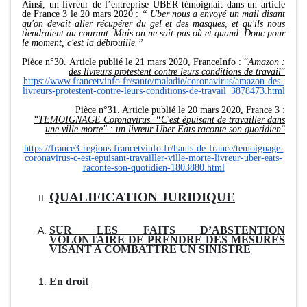
Ainsi, un livreur de l’entreprise UBER témoignait dans un article
de France 3 le 20 mars 2020 :
“ Uber nous a envoyé un mail disant
qu'on devait aller récupérer du gel et des masques, et qu'ils nous
tiendraient au courant. Mais on ne sait pas où et quand. Donc pour
le moment, c'est la débrouille.”
Pièce n°30. Article publié le 21 mars 2020, FranceInfo : “
Amazon :
des livreurs protestent contre leurs conditions de travail
”
https://www.francetvinfo.fr/sante/maladie/coronavirus/amazon-des-
livreurs-protestent-contre-leurs-conditions-de-travail_3878473.html
Pièce n°31. Article publié le 20 mars 2020, France 3 :
“
TEMOIGNAGE Coronavirus. “C'est épuisant de travailler dans
une ville morte" : un livreur Uber Eats raconte son quotidien
”
https://france3-regions.francetvinfo.fr/hauts-de-france/temoignage-
coronavirus-c-est-epuisant-travailler-ville-morte-livreur-uber-eats-
raconte-son-quotidien-1803880.html
QUALIFICATION JURIDIQUE
SUR LES FAITS D’ABSTENTION
VOLONTAIRE DE PRENDRE DES MESURES
VISANT A COMBATTRE UN SINISTRE
En droit