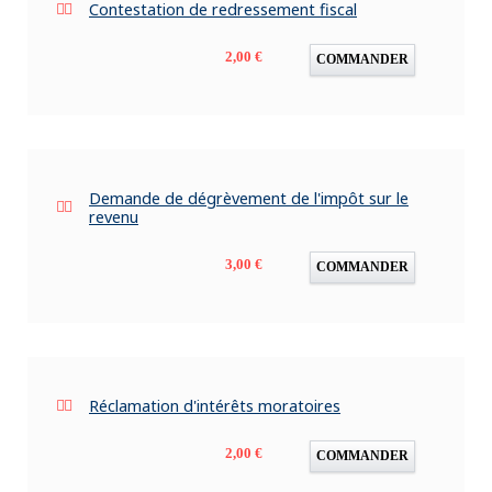
Contestation de redressement fiscal
Prix
2,00 €
COMMANDER
Demande de dégrèvement de l'impôt sur le
revenu
Prix
3,00 €
COMMANDER
Réclamation d'intérêts moratoires
Prix
2,00 €
COMMANDER