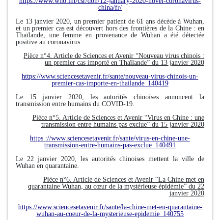
https://www.who.int/csr/don/12-january-2020-novel-coronavirus-
china/fr/
Le 13 janvier 2020, un premier patient de 61 ans décède à Wuhan,
et un premier cas est découvert hors des frontières de la Chine : en
Thaïlande, une femme en provenance de Wuhan a été détectée
positive au coronavirus.
Pièce n°4. Article de Sciences et Avenir “Nouveau virus chinois :
un premier cas importé en Thaïlande” du 13 janvier 2020
https://www.sciencesetavenir.fr/sante/nouveau-virus-chinois-un-
premier-cas-importe-en-thailande_140419
Le 15 janvier 2020, les autorités chinoises annoncent la
transmission entre humains du COVID-19.
Pièce n°5. Article de Sciences et Avenir “Virus en Chine : une
transmission entre humains pas exclue” du 15 janvier 2020
https ://www.sciencesetavenir.fr/sante/virus-en-chine-une-
transmission-entre-humains-pas-exclue_140491
Le 22 janvier 2020, les autorités chinoises mettent la ville de
Wuhan en quarantaine.
Pièce n°6. Article de Sciences et Avenir “La Chine met en
quarantaine Wuhan, au cœur de la mystérieuse épidémie” du 22
janvier 2020
https://www.sciencesetavenir.fr/sante/la-chine-met-en-quarantaine-
wuhan-au-coeur-de-la-mysterieuse-epidemie_140755