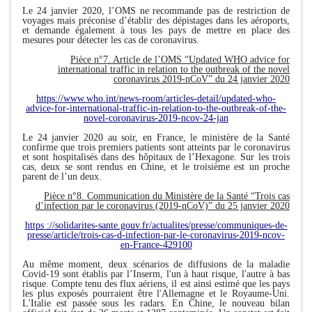
Le 24 janvier 2020, l’OMS ne recommande pas de restriction de
voyages mais préconise d’établir des dépistages dans les aéroports,
et demande également à tous les pays de mettre en place des
mesures pour détecter les cas de coronavirus.
Pièce n°7. Article de l’OMS “Updated WHO advice for
international traffic in relation to the outbreak of the novel
coronavirus 2019-nCoV” du 24 janvier 2020
https://www.who.int/news-room/articles-detail/updated-who-
advice-for-international-traffic-in-relation-to-the-outbreak-of-the-
novel-coronavirus-2019-ncov-24-jan
Le 24 janvier 2020 au soir, en France, le ministère de la Santé
confirme que trois premiers patients sont atteints par le coronavirus
et sont hospitalisés dans des hôpitaux de l’Hexagone. Sur les trois
cas, deux se sont rendus en Chine, et le troisième est un proche
parent de l’un deux.
Pièce n°8. Communication du Ministère de la Santé “Trois cas
d’infection par le coronavirus (2019-nCoV)” du 25 janvier 2020
https ://solidarites-sante.gouv.fr/actualites/presse/communiques-de-
presse/article/trois-cas-d-infection-par-le-coronavirus-2019-ncov-
en-France-429100
Au même moment, deux scénarios de diffusions de la maladie
Covid-19 sont établis par l’Inserm, l'un à haut risque, l'autre à bas
risque. Compte tenu des flux aériens, il est ainsi estimé que les pays
les plus exposés pourraient être l'Allemagne et le Royaume-Uni.
L'Italie est passée sous les radars. En Chine, le nouveau bilan