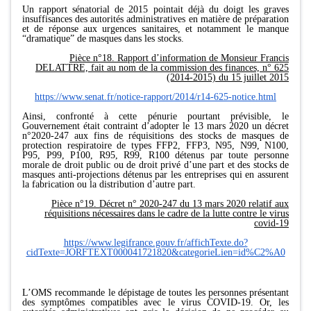
Un rapport sénatorial de 2015 pointait déjà du doigt les graves
insuffisances des autorités administratives en matière de préparation
et de réponse aux urgences sanitaires, et notamment le manque
“dramatique” de masques dans les stocks.
Pièce n°18. Rapport d’information de Monsieur Francis
DELATTRE, fait au nom de la commission des finances, n° 625
(2014-2015) du 15 juillet 2015
https://www.senat.fr/notice-rapport/2014/r14-625-notice.html
Ainsi, confronté à cette pénurie pourtant prévisible, le
Gouvernement était contraint d’adopter le 13 mars 2020 un décret
n°2020-247 aux fins de réquisitions des stocks de masques de
protection respiratoire de types FFP2, FFP3, N95, N99, N100,
P95, P99, P100, R95, R99, R100 détenus par toute personne
morale de droit public ou de droit privé d’une part et des stocks de
masques anti-projections détenus par les entreprises qui en assurent
la fabrication ou la distribution d’autre part.
Pièce n°19. Décret n° 2020-247 du 13 mars 2020 relatif aux
réquisitions nécessaires dans le cadre de la lutte contre le virus
covid-19
https://www.legifrance.gouv.fr/affichTexte.do?
cidTexte=JORFTEXT000041721820&categorieLien=id%C2%A0
L’OMS recommande le dépistage de toutes les personnes présentant
des symptômes compatibles avec le virus COVID-19. Or, les