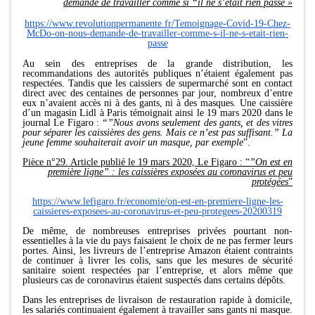
demande de travailler comme si “il ne s’était rien passé »
https://www.revolutionpermanente.fr/Temoignage-Covid-19-Chez-
McDo-on-nous-demande-de-travailler-comme-s-il-ne-s-etait-rien-
passe
Au sein des entreprises de la grande distribution, les
recommandations des autorités publiques n’étaient également pas
respectées. Tandis que les caissiers de supermarché sont en contact
direct avec des centaines de personnes par jour, nombreux d’entre
eux n’avaient accès ni à des gants, ni à des masques. Une caissière
d’un magasin Lidl à Paris témoignait ainsi le 19 mars 2020 dans le
journal Le Figaro :
“”Nous avons seulement des gants, et des vitres
pour séparer les caissières des gens. Mais ce n’est pas suffisant.” La
jeune femme souhaiterait avoir un masque, par exemple
”.
Pièce n°29. Article publié le 19 mars 2020, Le Figaro : “
”On est en
première ligne” : les caissières exposées au coronavirus et peu
protégées
”
https://www.lefigaro.fr/economie/on-est-en-premiere-ligne-les-
caissieres-exposees-au-coronavirus-et-peu-protegees-20200319
De même, de nombreuses entreprises privées pourtant non-
essentielles à la vie du pays faisaient le choix de ne pas fermer leurs
portes. Ainsi, les livreurs de l’entreprise Amazon étaient contraints
de continuer à livrer les colis, sans que les mesures de sécurité
sanitaire soient respectées par l’entreprise, et alors même que
plusieurs cas de coronavirus étaient suspectés dans certains dépôts.
Dans les entreprises de livraison de restauration rapide à domicile,
les salariés continuaient également à travailler sans gants ni masque.