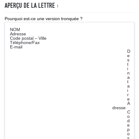
APERÇU DE LA LETTRE :
Pourquoi est-ce une version tronquée ?
NOM
Adresse
Code postal – Ville
Téléphone/Fax
E-mail
D
e
s
t
i
n
a
t
a
i
r
e
A
dresse
C
o
d
e
p
o
s