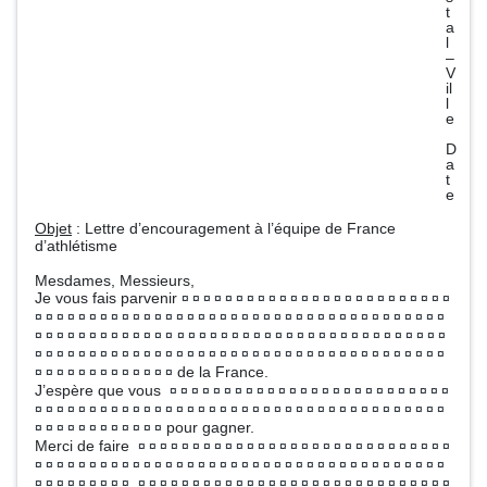
t
a
l
–
V
il
l
e
D
a
t
e
Objet
: Lettre d’encouragement à l’équipe de France
d’athlétisme
Mesdames, Messieurs,
Je vous fais parvenir
¤ ¤ ¤ ¤ ¤ ¤ ¤ ¤ ¤ ¤ ¤ ¤ ¤ ¤ ¤ ¤ ¤ ¤ ¤ ¤ ¤ ¤ ¤ ¤ ¤
¤ ¤ ¤ ¤ ¤ ¤ ¤ ¤ ¤ ¤ ¤ ¤ ¤ ¤ ¤ ¤ ¤ ¤ ¤ ¤ ¤ ¤ ¤ ¤ ¤ ¤ ¤ ¤ ¤ ¤ ¤ ¤ ¤ ¤ ¤ ¤ ¤ ¤
¤ ¤ ¤ ¤ ¤ ¤ ¤ ¤ ¤ ¤ ¤ ¤ ¤
¤ ¤ ¤ ¤ ¤ ¤ ¤ ¤ ¤ ¤ ¤ ¤ ¤ ¤ ¤ ¤ ¤ ¤ ¤ ¤ ¤ ¤ ¤ ¤ ¤
¤ ¤ ¤ ¤ ¤ ¤ ¤ ¤ ¤ ¤ ¤ ¤ ¤ ¤ ¤ ¤ ¤ ¤ ¤ ¤ ¤ ¤ ¤ ¤ ¤ ¤ ¤ ¤ ¤ ¤ ¤ ¤ ¤ ¤ ¤ ¤ ¤ ¤
de la France.
¤ ¤ ¤ ¤ ¤ ¤ ¤ ¤ ¤ ¤ ¤ ¤ ¤
J’espère que vous
¤ ¤ ¤ ¤ ¤ ¤ ¤ ¤ ¤ ¤ ¤ ¤ ¤ ¤ ¤ ¤ ¤ ¤ ¤ ¤ ¤ ¤ ¤ ¤ ¤ ¤
¤ ¤ ¤ ¤ ¤ ¤ ¤ ¤ ¤ ¤ ¤ ¤ ¤ ¤ ¤ ¤ ¤ ¤ ¤ ¤ ¤ ¤ ¤ ¤ ¤ ¤ ¤ ¤ ¤ ¤ ¤ ¤ ¤ ¤ ¤ ¤ ¤ ¤
pour gagner.
¤ ¤ ¤ ¤ ¤ ¤ ¤ ¤ ¤ ¤ ¤ ¤
Merci de faire
¤ ¤ ¤ ¤ ¤ ¤ ¤ ¤ ¤ ¤ ¤ ¤ ¤ ¤ ¤ ¤ ¤ ¤ ¤ ¤ ¤ ¤ ¤ ¤ ¤ ¤ ¤ ¤ ¤
¤ ¤ ¤ ¤ ¤ ¤ ¤ ¤ ¤ ¤ ¤ ¤ ¤ ¤ ¤ ¤ ¤ ¤ ¤ ¤ ¤ ¤ ¤ ¤ ¤ ¤ ¤ ¤ ¤ ¤ ¤ ¤ ¤ ¤ ¤ ¤ ¤ ¤
¤ ¤ ¤ ¤ ¤ ¤ ¤ ¤ ¤
¤ ¤ ¤ ¤ ¤ ¤ ¤ ¤ ¤ ¤ ¤ ¤ ¤ ¤ ¤ ¤ ¤ ¤ ¤ ¤ ¤ ¤ ¤ ¤ ¤ ¤ ¤ ¤ ¤