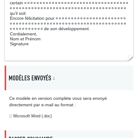
certain
¤ ¤ ¤ ¤ ¤ ¤ ¤ ¤ ¤ ¤ ¤ ¤ ¤ ¤ ¤ ¤ ¤ ¤ ¤ ¤ ¤ ¤ ¤ ¤ ¤ ¤ ¤ ¤ ¤ ¤ ¤ ¤ ¤ ¤
¤ ¤ ¤ ¤ ¤ ¤ ¤ ¤ ¤ ¤ ¤ ¤ ¤ ¤ ¤ ¤ ¤ ¤ ¤ ¤ ¤ ¤ ¤ ¤ ¤ ¤ ¤ ¤ ¤ ¤ ¤ ¤ ¤ ¤ ¤ ¤ ¤ ¤
qu’il soit.
Encore félicitation pour
¤ ¤ ¤ ¤ ¤ ¤ ¤ ¤ ¤ ¤ ¤ ¤ ¤ ¤ ¤ ¤ ¤ ¤ ¤ ¤ ¤ ¤ ¤
¤ ¤ ¤ ¤ ¤ ¤ ¤ ¤ ¤ ¤ ¤ ¤ ¤ ¤ ¤ ¤ ¤ ¤ ¤ ¤ ¤ ¤ ¤ ¤ ¤ ¤ ¤ ¤ ¤ ¤ ¤ ¤ ¤ ¤ ¤ ¤ ¤ ¤
de son développement.
¤ ¤ ¤ ¤ ¤ ¤ ¤ ¤ ¤ ¤ ¤
Cordialement,
Nom et Prénom
Signature
MODÈLES ENVOYÉS :
Ce modèle en version complète vous sera envoyé
directement par e-mail au format :
Microsoft Word (.doc)