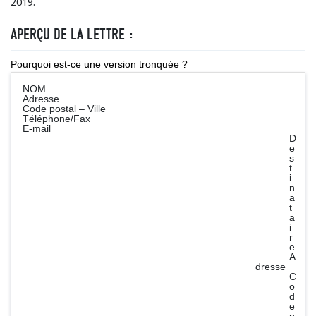
2019.
APERÇU DE LA LETTRE :
Pourquoi est-ce une version tronquée ?
NOM
Adresse
Code postal – Ville
Téléphone/Fax
E-mail
D
e
s
t
i
n
a
t
a
i
r
e
A
dresse
C
o
d
e