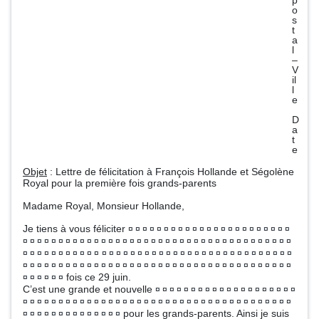
p
o
s
t
a
l
–
V
il
l
e
D
a
t
e
Objet
: Lettre de félicitation à François Hollande et Ségolène
Royal pour la première fois grands-parents
Madame Royal, Monsieur Hollande,
Je tiens à vous féliciter
¤ ¤ ¤ ¤ ¤ ¤ ¤ ¤ ¤ ¤ ¤ ¤ ¤ ¤ ¤ ¤ ¤ ¤ ¤ ¤ ¤ ¤ ¤
¤ ¤ ¤ ¤ ¤ ¤ ¤ ¤ ¤ ¤ ¤ ¤ ¤ ¤ ¤ ¤ ¤ ¤ ¤ ¤ ¤ ¤ ¤ ¤ ¤ ¤ ¤ ¤ ¤ ¤ ¤ ¤ ¤ ¤ ¤ ¤ ¤ ¤
¤ ¤ ¤ ¤ ¤ ¤ ¤ ¤ ¤ ¤ ¤
¤ ¤ ¤ ¤ ¤ ¤ ¤ ¤ ¤ ¤ ¤ ¤ ¤ ¤ ¤ ¤ ¤ ¤ ¤ ¤ ¤ ¤ ¤ ¤ ¤ ¤ ¤
¤ ¤ ¤ ¤ ¤ ¤ ¤ ¤ ¤ ¤ ¤ ¤ ¤ ¤ ¤ ¤ ¤ ¤ ¤ ¤ ¤ ¤ ¤ ¤ ¤ ¤ ¤ ¤ ¤ ¤ ¤ ¤ ¤ ¤ ¤ ¤ ¤ ¤
fois ce 29 juin.
¤ ¤ ¤ ¤ ¤ ¤
C’est une grande et nouvelle
¤ ¤ ¤ ¤ ¤ ¤ ¤ ¤ ¤ ¤ ¤ ¤ ¤ ¤ ¤ ¤ ¤ ¤ ¤ ¤
¤ ¤ ¤ ¤ ¤ ¤ ¤ ¤ ¤ ¤ ¤ ¤ ¤ ¤ ¤ ¤ ¤ ¤ ¤ ¤ ¤ ¤ ¤ ¤ ¤ ¤ ¤ ¤ ¤ ¤ ¤ ¤ ¤ ¤ ¤ ¤ ¤ ¤
pour les grands-parents. Ainsi je suis
¤ ¤ ¤ ¤ ¤ ¤ ¤ ¤ ¤ ¤ ¤ ¤ ¤ ¤