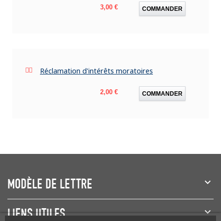
Prix
3,00 €
COMMANDER
Réclamation d'intérêts moratoires
Prix
2,00 €
COMMANDER
MODÈLE DE LETTRE
LIENS UTILES