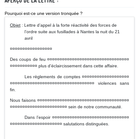
APERÇU DE LA LETTRE :
Pourquoi est-ce une version tronquée ?
Objet
: Lettre d’appel à la forte réactivité des forces de
l’ordre suite aux fusillades à Nantes la nuit du 21
avril
¤¤¤¤¤¤¤¤¤¤¤¤¤¤¤¤¤
Des coups de feu ¤¤¤¤¤¤¤¤¤¤¤¤¤¤¤¤¤¤¤¤¤¤¤¤¤¤¤¤¤¤¤¤¤
¤¤¤¤¤¤¤¤¤¤¤ plus d’éclaircissement dans cette affaire.
Les règlements de comptes ¤¤¤¤¤¤¤¤¤¤¤¤¤¤¤¤¤¤¤
¤¤¤¤¤¤¤¤¤¤¤¤¤¤¤¤¤¤¤¤¤¤¤¤¤¤¤¤¤¤¤¤¤¤ violences sans
fin.
Nous faisons ¤¤¤¤¤¤¤¤¤¤¤¤¤¤¤¤¤¤¤¤¤¤¤¤¤¤¤¤¤¤¤¤¤¤¤¤¤
¤¤¤¤¤¤¤¤¤¤¤¤¤¤¤¤¤¤¤¤¤¤¤ sein de notre communauté.
Dans l’espoir ¤¤¤¤¤¤¤¤¤¤¤¤¤¤¤¤¤¤¤¤¤¤¤¤¤¤¤¤¤¤¤
¤¤¤¤¤¤¤¤¤¤¤¤¤¤¤¤¤¤¤¤¤ salutations distinguées.