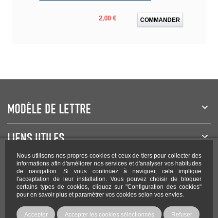
Prix
2,00 €
COMMANDER
MODÈLE DE LETTRE
LIENS UTILES
Nous utilisons nos propres cookies et ceux de tiers pour collecter des
NEWSLETTER
informations afin d'améliorer nos services et d'analyser vos habitudes
de navigation. Si vous continuez à naviguer, cela implique
l'acceptation de leur installation. Vous pouvez choisir de bloquer
certains types de cookies, cliquez sur "Configuration des cookies"
pour en savoir plus et paramétrer vos cookies selon vos envies.
Rejoignez-nous sur les réseaux !
Accepter
Accepter les cookies sélectionnés
Refuser