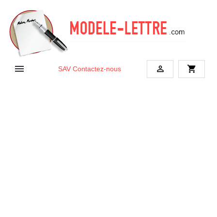


shopping_cart
SAV
Contactez-nous