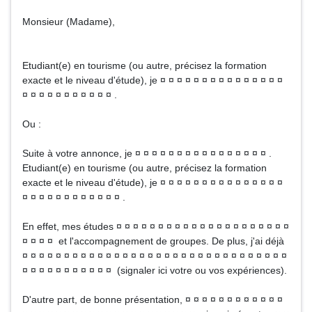
Monsieur (Madame),
Etudiant(e) en tourisme (ou autre, précisez la formation
exacte et le niveau d'étude), je ¤ ¤ ¤ ¤ ¤ ¤ ¤ ¤ ¤ ¤ ¤ ¤ ¤ ¤ ¤
¤ ¤ ¤ ¤ ¤ ¤ ¤ ¤ ¤ ¤ ¤ .
Ou :
Suite à votre annonce, je ¤ ¤ ¤ ¤ ¤ ¤ ¤ ¤ ¤ ¤ ¤ ¤ ¤ ¤ ¤ ¤ .
Etudiant(e) en tourisme (ou autre, précisez la formation
exacte et le niveau d'étude), je ¤ ¤ ¤ ¤ ¤ ¤ ¤ ¤ ¤ ¤ ¤ ¤ ¤ ¤ ¤
¤ ¤ ¤ ¤ ¤ ¤ ¤ ¤ ¤ ¤ ¤ ¤ .
En effet, mes études ¤ ¤ ¤ ¤ ¤ ¤ ¤ ¤ ¤ ¤ ¤ ¤ ¤ ¤ ¤ ¤ ¤ ¤ ¤ ¤ ¤
¤ ¤ ¤ ¤ et l'accompagnement de groupes. De plus, j'ai déjà
¤ ¤ ¤ ¤ ¤ ¤ ¤ ¤ ¤ ¤ ¤ ¤ ¤ ¤ ¤ ¤ ¤ ¤ ¤ ¤ ¤ ¤ ¤ ¤ ¤ ¤ ¤ ¤ ¤ ¤ ¤ ¤
¤ ¤ ¤ ¤ ¤ ¤ ¤ ¤ ¤ ¤ ¤ (signaler ici votre ou vos expériences).
D'autre part, de bonne présentation, ¤ ¤ ¤ ¤ ¤ ¤ ¤ ¤ ¤ ¤ ¤ ¤