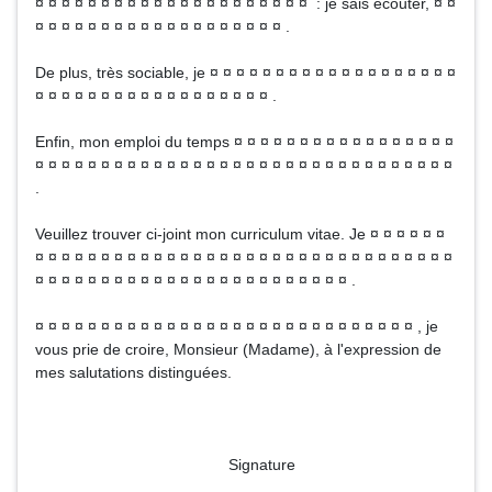
¤ ¤ ¤ ¤ ¤ ¤ ¤ ¤ ¤ ¤ ¤ ¤ ¤ ¤ ¤ ¤ ¤ ¤ ¤ ¤ ¤ : je sais écouter, ¤ ¤
¤ ¤ ¤ ¤ ¤ ¤ ¤ ¤ ¤ ¤ ¤ ¤ ¤ ¤ ¤ ¤ ¤ ¤ ¤ .
De plus, très sociable, je ¤ ¤ ¤ ¤ ¤ ¤ ¤ ¤ ¤ ¤ ¤ ¤ ¤ ¤ ¤ ¤ ¤ ¤ ¤
¤ ¤ ¤ ¤ ¤ ¤ ¤ ¤ ¤ ¤ ¤ ¤ ¤ ¤ ¤ ¤ ¤ ¤ .
Enfin, mon emploi du temps ¤ ¤ ¤ ¤ ¤ ¤ ¤ ¤ ¤ ¤ ¤ ¤ ¤ ¤ ¤ ¤ ¤
¤ ¤ ¤ ¤ ¤ ¤ ¤ ¤ ¤ ¤ ¤ ¤ ¤ ¤ ¤ ¤ ¤ ¤ ¤ ¤ ¤ ¤ ¤ ¤ ¤ ¤ ¤ ¤ ¤ ¤ ¤ ¤
.
Veuillez trouver ci-joint mon curriculum vitae. Je ¤ ¤ ¤ ¤ ¤ ¤
¤ ¤ ¤ ¤ ¤ ¤ ¤ ¤ ¤ ¤ ¤ ¤ ¤ ¤ ¤ ¤ ¤ ¤ ¤ ¤ ¤ ¤ ¤ ¤ ¤ ¤ ¤ ¤ ¤ ¤ ¤ ¤
¤ ¤ ¤ ¤ ¤ ¤ ¤ ¤ ¤ ¤ ¤ ¤ ¤ ¤ ¤ ¤ ¤ ¤ ¤ ¤ ¤ ¤ ¤ ¤ .
¤ ¤ ¤ ¤ ¤ ¤ ¤ ¤ ¤ ¤ ¤ ¤ ¤ ¤ ¤ ¤ ¤ ¤ ¤ ¤ ¤ ¤ ¤ ¤ ¤ ¤ ¤ ¤ ¤ , je
vous prie de croire, Monsieur (Madame), à l'expression de
mes salutations distinguées.
Signature