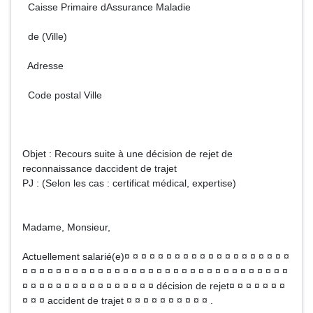
Caisse Primaire dAssurance Maladie
de (Ville)
Adresse
Code postal Ville
Objet : Recours suite à une décision de rejet de
reconnaissance daccident de trajet
PJ : (Selon les cas : certificat médical, expertise)
Madame, Monsieur,
Actuellement salarié(e)¤ ¤ ¤ ¤ ¤ ¤ ¤ ¤ ¤ ¤ ¤ ¤ ¤ ¤ ¤ ¤ ¤ ¤ ¤ ¤
¤ ¤ ¤ ¤ ¤ ¤ ¤ ¤ ¤ ¤ ¤ ¤ ¤ ¤ ¤ ¤ ¤ ¤ ¤ ¤ ¤ ¤ ¤ ¤ ¤ ¤ ¤ ¤ ¤ ¤ ¤ ¤
¤ ¤ ¤ ¤ ¤ ¤ ¤ ¤ ¤ ¤ ¤ ¤ ¤ ¤ ¤ ¤ décision de rejet¤ ¤ ¤ ¤ ¤ ¤ ¤
¤ ¤ ¤ accident de trajet ¤ ¤ ¤ ¤ ¤ ¤ ¤ ¤ ¤ ¤ .