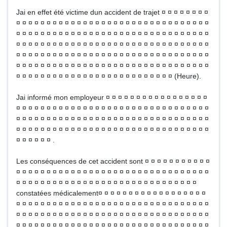
Jai en effet été victime dun accident de trajet ¤ ¤ ¤ ¤ ¤ ¤ ¤ ¤
¤ ¤ ¤ ¤ ¤ ¤ ¤ ¤ ¤ ¤ ¤ ¤ ¤ ¤ ¤ ¤ ¤ ¤ ¤ ¤ ¤ ¤ ¤ ¤ ¤ ¤ ¤ ¤ ¤ ¤ ¤ ¤
¤ ¤ ¤ ¤ ¤ ¤ ¤ ¤ ¤ ¤ ¤ ¤ ¤ ¤ ¤ ¤ ¤ ¤ ¤ ¤ ¤ ¤ ¤ ¤ ¤ ¤ ¤ ¤ ¤ ¤ ¤ ¤
¤ ¤ ¤ ¤ ¤ ¤ ¤ ¤ ¤ ¤ ¤ ¤ ¤ ¤ ¤ ¤ ¤ ¤ ¤ ¤ ¤ ¤ ¤ ¤ ¤ ¤ ¤ ¤ ¤ ¤ ¤ ¤
¤ ¤ ¤ ¤ ¤ ¤ ¤ ¤ ¤ ¤ ¤ ¤ ¤ ¤ ¤ ¤ ¤ ¤ ¤ ¤ ¤ ¤ ¤ ¤ ¤ ¤ ¤ ¤ ¤ ¤ ¤ ¤
¤ ¤ ¤ ¤ ¤ ¤ ¤ ¤ ¤ ¤ ¤ ¤ ¤ ¤ ¤ ¤ ¤ ¤ ¤ ¤ ¤ ¤ ¤ ¤ ¤ ¤ ¤ ¤ ¤ ¤ ¤ ¤
¤ ¤ ¤ ¤ ¤ ¤ ¤ ¤ ¤ ¤ ¤ ¤ ¤ ¤ ¤ ¤ ¤ ¤ ¤ ¤ ¤ ¤ ¤ ¤ ¤ ¤ (Heure).
Jai informé mon employeur ¤ ¤ ¤ ¤ ¤ ¤ ¤ ¤ ¤ ¤ ¤ ¤ ¤ ¤ ¤ ¤ ¤
¤ ¤ ¤ ¤ ¤ ¤ ¤ ¤ ¤ ¤ ¤ ¤ ¤ ¤ ¤ ¤ ¤ ¤ ¤ ¤ ¤ ¤ ¤ ¤ ¤ ¤ ¤ ¤ ¤ ¤ ¤ ¤
¤ ¤ ¤ ¤ ¤ ¤ ¤ ¤ ¤ ¤ ¤ ¤ ¤ ¤ ¤ ¤ ¤ ¤ ¤ ¤ ¤ ¤ ¤ ¤ ¤ ¤ ¤ ¤ ¤ ¤ ¤ ¤
¤ ¤ ¤ ¤ ¤ ¤ ¤ ¤ ¤ ¤ ¤ ¤ ¤ ¤ ¤ ¤ ¤ ¤ ¤ ¤ ¤ ¤ ¤ ¤ ¤ ¤ ¤ ¤ ¤ ¤ ¤ ¤
¤ ¤ ¤ ¤ ¤ ¤ .
Les conséquences de cet accident sont ¤ ¤ ¤ ¤ ¤ ¤ ¤ ¤ ¤ ¤ ¤
¤ ¤ ¤ ¤ ¤ ¤ ¤ ¤ ¤ ¤ ¤ ¤ ¤ ¤ ¤ ¤ ¤ ¤ ¤ ¤ ¤ ¤ ¤ ¤ ¤ ¤ ¤ ¤ ¤ ¤ ¤ ¤
¤ ¤ ¤ ¤ ¤ ¤ ¤ ¤ ¤ ¤ ¤ ¤ ¤ ¤ ¤ ¤ ¤ ¤ ¤ ¤ ¤ ¤ ¤ ¤ ¤ ¤ ¤ ¤ ¤ ¤
constatées médicalement¤ ¤ ¤ ¤ ¤ ¤ ¤ ¤ ¤ ¤ ¤ ¤ ¤ ¤ ¤ ¤ ¤ ¤
¤ ¤ ¤ ¤ ¤ ¤ ¤ ¤ ¤ ¤ ¤ ¤ ¤ ¤ ¤ ¤ ¤ ¤ ¤ ¤ ¤ ¤ ¤ ¤ ¤ ¤ ¤ ¤ ¤ ¤ ¤ ¤
¤ ¤ ¤ ¤ ¤ ¤ ¤ ¤ ¤ ¤ ¤ ¤ ¤ ¤ ¤ ¤ ¤ ¤ ¤ ¤ ¤ ¤ ¤ ¤ ¤ ¤ ¤ ¤ ¤ ¤ ¤ ¤
¤ ¤ ¤ ¤ ¤ ¤ ¤ ¤ ¤ ¤ ¤ ¤ ¤ ¤ ¤ ¤ ¤ ¤ ¤ ¤ ¤ ¤ ¤ ¤ ¤ ¤ ¤ ¤ ¤ ¤ ¤ ¤