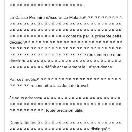
¤ ¤ ¤ ¤ ¤ ¤ ¤ ¤ ¤ ¤ ¤ ¤ ¤ ¤ ¤ ¤ ¤ ¤ ¤ ¤ ¤ .
La Caisse Primaire dAssurance Maladie¤ ¤ ¤ ¤ ¤ ¤ ¤ ¤ ¤ ¤ ¤
¤ ¤ ¤ ¤ ¤ ¤ ¤ ¤ ¤ ¤ ¤ ¤ ¤ ¤ ¤ ¤ ¤ ¤ ¤ ¤ ¤ ¤ ¤ ¤ ¤ ¤ ¤ ¤ ¤ ¤ ¤ ¤
¤ ¤ ¤ ¤ ¤ ¤ ¤ ¤ ¤ ¤ ¤ ¤ ¤ ¤ ¤ ¤ ¤ ¤ ¤ ¤ ¤ ¤ ¤ ¤ ¤ ¤ ¤ ¤ ¤ ¤ ¤ ¤
¤ ¤ ¤ ¤ ¤ ¤ ¤ ¤ ¤ ¤ ¤ ¤ ¤ ¤ ¤ ¤ conteste par la présente cette
décision¤ ¤ ¤ ¤ ¤ ¤ ¤ ¤ ¤ ¤ ¤ ¤ ¤ ¤ ¤ ¤ ¤ ¤ ¤ ¤ ¤ ¤ ¤ ¤ ¤ ¤ ¤ ¤
¤ ¤ ¤ ¤ ¤ ¤ ¤ ¤ ¤ ¤ ¤ ¤ ¤ ¤ ¤ ¤ ¤ ¤ ¤ ¤ ¤ ¤ ¤ ¤ ¤ ¤ ¤ ¤ ¤ ¤ ¤ ¤
¤ ¤ ¤ ¤ ¤ ¤ ¤ ¤ ¤ ¤ ¤ ¤ ¤ ¤ ¤ ¤ ¤ ¤ ¤ ¤ ¤ ¤ réexamen de mon
dossier¤ ¤ ¤ ¤ ¤ ¤ ¤ ¤ ¤ ¤ ¤ ¤ ¤ ¤ ¤ ¤ ¤ ¤ ¤ ¤ ¤ ¤ ¤ ¤ ¤ ¤ ¤ ¤
¤ ¤ ¤ ¤ ¤ ¤ ¤ ¤ ¤ ¤ définit actuellement la jurisprudence.
Par ces motifs,¤ ¤ ¤ ¤ ¤ ¤ ¤ ¤ ¤ ¤ ¤ ¤ ¤ ¤ ¤ ¤ ¤ ¤ ¤ ¤ ¤ ¤ ¤ ¤
¤ ¤ ¤ ¤ ¤ ¤ reconnaître laccident de travail.
Je vous adresse¤ ¤ ¤ ¤ ¤ ¤ ¤ ¤ ¤ ¤ ¤ ¤ ¤ ¤ ¤ ¤ ¤ ¤ ¤ ¤ ¤ ¤ ¤
¤ ¤ ¤ ¤ ¤ ¤ ¤ ¤ ¤ ¤ ¤ ¤ ¤ ¤ ¤ ¤ ¤ ¤ ¤ ¤ ¤ ¤ ¤ ¤ ¤ ¤ ¤ ¤ ¤ ¤ ¤ ¤
¤ ¤ ¤ ¤ ¤ ¤ ¤ ¤ ¤ ¤ toute précision utile.
Dans lattente¤ ¤ ¤ ¤ ¤ ¤ ¤ ¤ ¤ ¤ ¤ ¤ ¤ ¤ ¤ ¤ ¤ ¤ ¤ ¤ ¤ ¤ ¤ ¤ ¤
¤ ¤ ¤ ¤ ¤ ¤ ¤ ¤ ¤ ¤ ¤ ¤ ¤ ¤ ¤ ¤ ¤ ¤ ¤ ¤ ¤ ¤ ¤ distinguée.