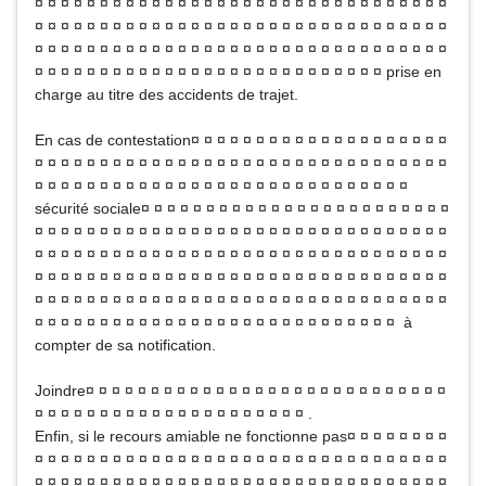
¤ ¤ ¤ ¤ ¤ ¤ ¤ ¤ ¤ ¤ ¤ ¤ ¤ ¤ ¤ ¤ ¤ ¤ ¤ ¤ ¤ ¤ ¤ ¤ ¤ ¤ ¤ ¤ ¤ ¤ ¤ ¤
¤ ¤ ¤ ¤ ¤ ¤ ¤ ¤ ¤ ¤ ¤ ¤ ¤ ¤ ¤ ¤ ¤ ¤ ¤ ¤ ¤ ¤ ¤ ¤ ¤ ¤ ¤ ¤ ¤ ¤ ¤ ¤
¤ ¤ ¤ ¤ ¤ ¤ ¤ ¤ ¤ ¤ ¤ ¤ ¤ ¤ ¤ ¤ ¤ ¤ ¤ ¤ ¤ ¤ ¤ ¤ ¤ ¤ ¤ ¤ ¤ ¤ ¤ ¤
¤ ¤ ¤ ¤ ¤ ¤ ¤ ¤ ¤ ¤ ¤ ¤ ¤ ¤ ¤ ¤ ¤ ¤ ¤ ¤ ¤ ¤ ¤ ¤ ¤ ¤ ¤ prise en
charge au titre des accidents de trajet.
En cas de contestation¤ ¤ ¤ ¤ ¤ ¤ ¤ ¤ ¤ ¤ ¤ ¤ ¤ ¤ ¤ ¤ ¤ ¤ ¤ ¤
¤ ¤ ¤ ¤ ¤ ¤ ¤ ¤ ¤ ¤ ¤ ¤ ¤ ¤ ¤ ¤ ¤ ¤ ¤ ¤ ¤ ¤ ¤ ¤ ¤ ¤ ¤ ¤ ¤ ¤ ¤ ¤
¤ ¤ ¤ ¤ ¤ ¤ ¤ ¤ ¤ ¤ ¤ ¤ ¤ ¤ ¤ ¤ ¤ ¤ ¤ ¤ ¤ ¤ ¤ ¤ ¤ ¤ ¤ ¤ ¤
sécurité sociale¤ ¤ ¤ ¤ ¤ ¤ ¤ ¤ ¤ ¤ ¤ ¤ ¤ ¤ ¤ ¤ ¤ ¤ ¤ ¤ ¤ ¤ ¤ ¤
¤ ¤ ¤ ¤ ¤ ¤ ¤ ¤ ¤ ¤ ¤ ¤ ¤ ¤ ¤ ¤ ¤ ¤ ¤ ¤ ¤ ¤ ¤ ¤ ¤ ¤ ¤ ¤ ¤ ¤ ¤ ¤
¤ ¤ ¤ ¤ ¤ ¤ ¤ ¤ ¤ ¤ ¤ ¤ ¤ ¤ ¤ ¤ ¤ ¤ ¤ ¤ ¤ ¤ ¤ ¤ ¤ ¤ ¤ ¤ ¤ ¤ ¤ ¤
¤ ¤ ¤ ¤ ¤ ¤ ¤ ¤ ¤ ¤ ¤ ¤ ¤ ¤ ¤ ¤ ¤ ¤ ¤ ¤ ¤ ¤ ¤ ¤ ¤ ¤ ¤ ¤ ¤ ¤ ¤ ¤
¤ ¤ ¤ ¤ ¤ ¤ ¤ ¤ ¤ ¤ ¤ ¤ ¤ ¤ ¤ ¤ ¤ ¤ ¤ ¤ ¤ ¤ ¤ ¤ ¤ ¤ ¤ ¤ ¤ ¤ ¤ ¤
¤ ¤ ¤ ¤ ¤ ¤ ¤ ¤ ¤ ¤ ¤ ¤ ¤ ¤ ¤ ¤ ¤ ¤ ¤ ¤ ¤ ¤ ¤ ¤ ¤ ¤ ¤ ¤ à
compter de sa notification.
Joindre¤ ¤ ¤ ¤ ¤ ¤ ¤ ¤ ¤ ¤ ¤ ¤ ¤ ¤ ¤ ¤ ¤ ¤ ¤ ¤ ¤ ¤ ¤ ¤ ¤ ¤ ¤ ¤
¤ ¤ ¤ ¤ ¤ ¤ ¤ ¤ ¤ ¤ ¤ ¤ ¤ ¤ ¤ ¤ ¤ ¤ ¤ ¤ ¤ .
Enfin, si le recours amiable ne fonctionne pas¤ ¤ ¤ ¤ ¤ ¤ ¤ ¤
¤ ¤ ¤ ¤ ¤ ¤ ¤ ¤ ¤ ¤ ¤ ¤ ¤ ¤ ¤ ¤ ¤ ¤ ¤ ¤ ¤ ¤ ¤ ¤ ¤ ¤ ¤ ¤ ¤ ¤ ¤ ¤
¤ ¤ ¤ ¤ ¤ ¤ ¤ ¤ ¤ ¤ ¤ ¤ ¤ ¤ ¤ ¤ ¤ ¤ ¤ ¤ ¤ ¤ ¤ ¤ ¤ ¤ ¤ ¤ ¤ ¤ ¤ ¤