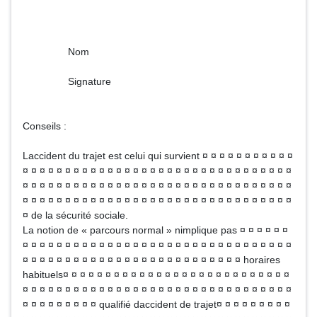
Nom
Signature
Conseils :
Laccident du trajet est celui qui survient ¤ ¤ ¤ ¤ ¤ ¤ ¤ ¤ ¤ ¤ ¤
¤ ¤ ¤ ¤ ¤ ¤ ¤ ¤ ¤ ¤ ¤ ¤ ¤ ¤ ¤ ¤ ¤ ¤ ¤ ¤ ¤ ¤ ¤ ¤ ¤ ¤ ¤ ¤ ¤ ¤ ¤ ¤
¤ ¤ ¤ ¤ ¤ ¤ ¤ ¤ ¤ ¤ ¤ ¤ ¤ ¤ ¤ ¤ ¤ ¤ ¤ ¤ ¤ ¤ ¤ ¤ ¤ ¤ ¤ ¤ ¤ ¤ ¤ ¤
¤ ¤ ¤ ¤ ¤ ¤ ¤ ¤ ¤ ¤ ¤ ¤ ¤ ¤ ¤ ¤ ¤ ¤ ¤ ¤ ¤ ¤ ¤ ¤ ¤ ¤ ¤ ¤ ¤ ¤ ¤ ¤
¤ de la sécurité sociale.
La notion de « parcours normal » nimplique pas ¤ ¤ ¤ ¤ ¤ ¤
¤ ¤ ¤ ¤ ¤ ¤ ¤ ¤ ¤ ¤ ¤ ¤ ¤ ¤ ¤ ¤ ¤ ¤ ¤ ¤ ¤ ¤ ¤ ¤ ¤ ¤ ¤ ¤ ¤ ¤ ¤ ¤
¤ ¤ ¤ ¤ ¤ ¤ ¤ ¤ ¤ ¤ ¤ ¤ ¤ ¤ ¤ ¤ ¤ ¤ ¤ ¤ ¤ ¤ ¤ ¤ ¤ ¤ horaires
habituels¤ ¤ ¤ ¤ ¤ ¤ ¤ ¤ ¤ ¤ ¤ ¤ ¤ ¤ ¤ ¤ ¤ ¤ ¤ ¤ ¤ ¤ ¤ ¤ ¤ ¤ ¤
¤ ¤ ¤ ¤ ¤ ¤ ¤ ¤ ¤ ¤ ¤ ¤ ¤ ¤ ¤ ¤ ¤ ¤ ¤ ¤ ¤ ¤ ¤ ¤ ¤ ¤ ¤ ¤ ¤ ¤ ¤ ¤
¤ ¤ ¤ ¤ ¤ ¤ ¤ ¤ ¤ qualifié daccident de trajet¤ ¤ ¤ ¤ ¤ ¤ ¤ ¤ ¤