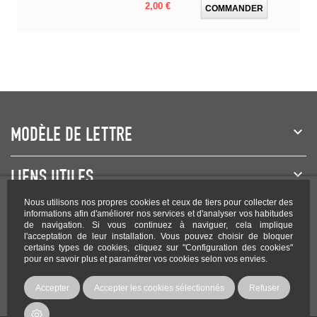
Prix
2,00 €
COMMANDER
MODÈLE DE LETTRE
LIENS UTILES
Nous utilisons nos propres cookies et ceux de tiers pour collecter des
NEWSLETTER
informations afin d'améliorer nos services et d'analyser vos habitudes
de navigation. Si vous continuez à naviguer, cela implique
l'acceptation de leur installation. Vous pouvez choisir de bloquer
certains types de cookies, cliquez sur "Configuration des cookies"
pour en savoir plus et paramétrer vos cookies selon vos envies.
Rejoignez-nous sur les réseaux !
Accepter
Accepter les cookies sélectionnés
Refuser