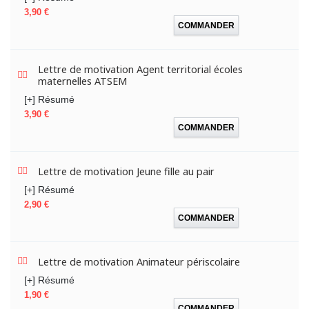
Prix
3,90 €
COMMANDER
Lettre de motivation Agent territorial écoles
maternelles ATSEM
[+] Résumé
Prix
3,90 €
COMMANDER
Lettre de motivation Jeune fille au pair
[+] Résumé
Prix
2,90 €
COMMANDER
Lettre de motivation Animateur périscolaire
[+] Résumé
Prix
1,90 €
COMMANDER