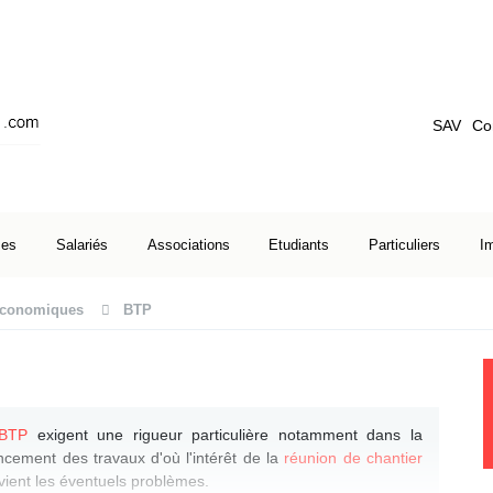
SAV
Co
ses
Salariés
Associations
Etudiants
Particuliers
I
 économiques
BTP
 BTP
exigent une rigueur particulière notamment dans la
ancement des travaux d'où l'intérêt de la
réunion de chantier
révient les éventuels problèmes.