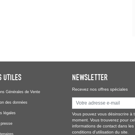
S UTILES
NEWSLETTER
Recevez nos offres spéciales
ons Générales de Vente
ion des données
s légales
Vous pouvez vous désinscrire à t
moment. Vous trouverez pour ce
 presse
informations de contact dans les
conditions d'utilisation du site.
tenaires