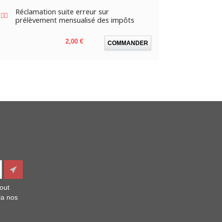
Réclamation suite erreur sur
prélèvement mensualisé des impôts
Prix
2,00 €
COMMANDER
out
la nos