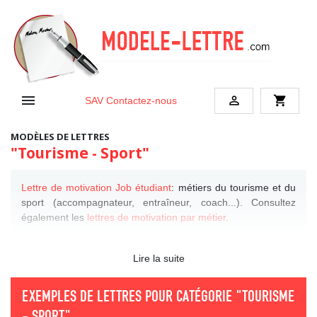


shopping_cart
SAV
Contactez-nous
MODÈLES DE LETTRES
"Tourisme - Sport"
Lettre de motivation Job étudiant
: métiers du tourisme et du
sport (accompagnateur, entraîneur, coach...). Consultez
également les
lettres de motivation par métier
.
Lire la suite
EXEMPLES DE LETTRES POUR CATÉGORIE
"TOURISME
- SPORT"