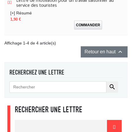
Lettre de motivation pour un travail saisonnier au
service des touristes
[+] Résumé
Prix
1,90 €
COMMANDER
Affichage 1-4 de 4 article(s)

Retour en haut
RECHERCHEZ UNE LETTRE

RECHERCHER UNE LETTRE