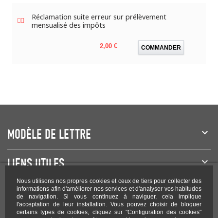
Réclamation suite erreur sur prélèvement
mensualisé des impôts
Prix
2,00 €
COMMANDER
MODÈLE DE LETTRE
LIENS UTILES
Nous utilisons nos propres cookies et ceux de tiers pour collecter des
NEWSLETTER
informations afin d'améliorer nos services et d'analyser vos habitudes
de navigation. Si vous continuez à naviguer, cela implique
l'acceptation de leur installation. Vous pouvez choisir de bloquer
certains types de cookies, cliquez sur "Configuration des cookies"