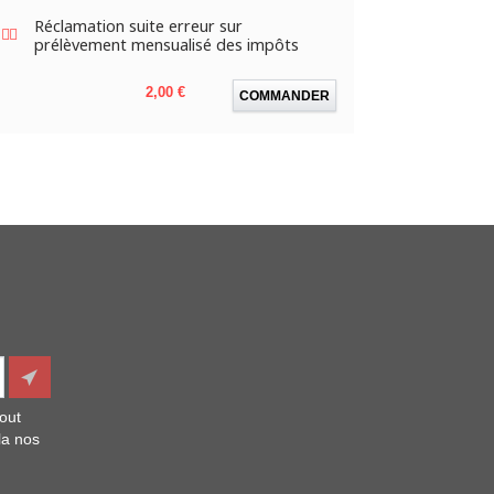
Réclamation suite erreur sur
prélèvement mensualisé des impôts
Prix
2,00 €
COMMANDER
out
la nos