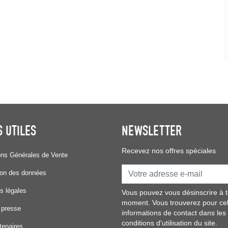
S UTILES
NEWSLETTER
Recevez nos offres spéciales
ons Générales de Vente
ion des données
s légales
Vous pouvez vous désinscrire à t
moment. Vous trouverez pour ce
 presse
informations de contact dans les
conditions d'utilisation du site.
tenaires