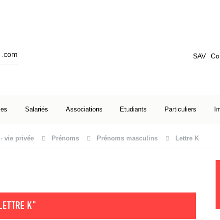
SAV
Co
ses
Salariés
Associations
Etudiants
Particuliers
I
- vie privée
Prénoms
Prénoms masculins
Lettre K
LETTRE K"