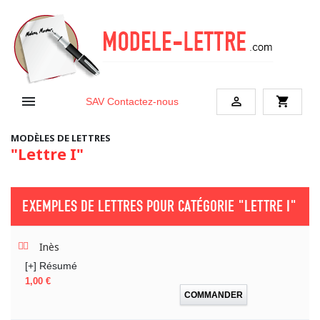


shopping_cart
SAV
Contactez-nous
MODÈLES DE LETTRES
"Lettre I"
EXEMPLES DE LETTRES POUR CATÉGORIE
"LETTRE I"
Inès
[+] Résumé
Prix
1,00 €
COMMANDER